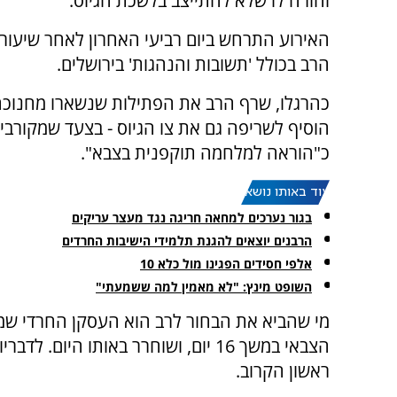
והורה לו שלא להתייצב בלשכת הגיוס.
האירוע התרחש ביום רביעי האחרון לאחר שיעורו
הרב בכולל 'תשובות והנהגות' בירושלים.
כהרגלו, שרף הרב את הפתילות שנשארו מחנוכ
הוסיף לשריפה גם את צו הגיוס - בצעד שמקורבי
כ"הוראה למלחמה תוקפנית בצבא".
עוד באותו נושא:
בגור נערכים למחאה חריגה נגד מעצר עריקים
הרבנים יוצאים להגנת תלמידי הישיבות החרדים
אלפי חסידים הפגינו מול כלא 10
השופט מינץ: "לא מאמין למה ששמעתי"
מי שהביא את הבחור לרב הוא העסקן החרדי שמע
הצבאי במשך 16 יום, ושוחרר באותו היו
ראשון הקרוב.