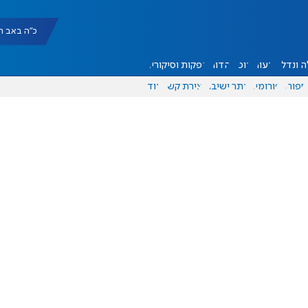
כ"ה באב תשפ"ו |
 ונדל"ן
דעות
אוכל
יהדות
הפקות וסיקורים
ספורט
פורומים
אתר ישיבה
יצירת קשר
עוד