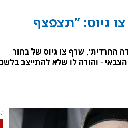
ו גיוס: "תצפצף
 החרדית', שרף צו גיוס של בחור
צבאי - והורה לו שלא להתייצב בלשכ
א