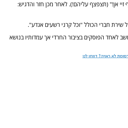
זיי אן!" (תצפצף עליהם!). לאחר מכן חזר והדגיש:
 שירת חברי הכולל "וכל קרני רשעים אגדע".
'העדה החרדית' הרב שטרנבוך, בן 99, נחשב לאחד הפוסקים בציבור החרדי אך עמדותיו בנושא
ומת לא ראויה? דווחו לנו