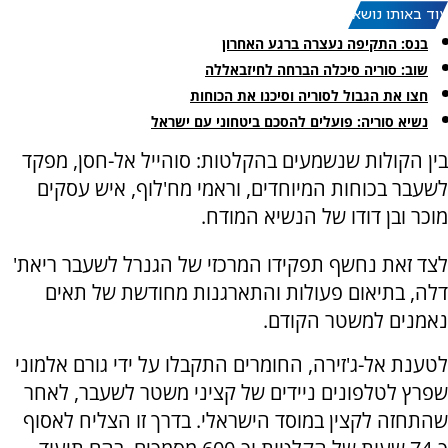
עוד באותו נושא:
בנס: התקיפה נעצרה ברגע האחרון
שוב: סוריה סיכלה הברחה לחיזבאללה
חצו את הגבול לסוריה וסיכנו את הכוחות
נשיא סוריה: פועלים להסכם ביטחוני עם ישראל
בין הקולות שנשמעים בהקלטות: סוהייל אל-חסן, מפקד
לשעבר בכוחות המיוחדים, וראמי מח'לוף, איש עסקים
מוכר ובן דודו של הנשיא המודח.
לצד זאת נחשף תפקידו המרכזי של הגנרל לשעבר ריאת'
דלה, בתיאום פעולות והתארגנות מחודשת של תאים
נאמנים למשטר הקודם.
לטענת אל-ג'זירה, החומרים התקבלו על ידי גורם אלמוני
שפרץ לטלפונים ניידים של קציני משטר לשעבר, לאחר
שהתחזה לקצין במוסד הישראלי. בדרך זו הצליח לאסוף