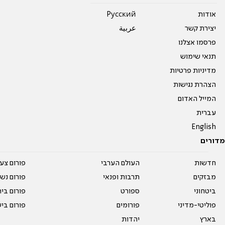
אודות
Pусский
יצירת קשר
عربية
פרסמו אצלנו
תנאי שימוש
מדיניות פרטיות
הצהרת נגישות
המייל האדום
עברית
English
מדורים
חדשות
העולם הערבי
פורום צע
מבזקים
תרבות ופנאי
פורום נשו
ביטחוני
ספורט
פורום בי
פוליטי-מדיני
פורומים
פורום בי
בארץ
יהדות