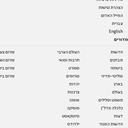
הצהרת נגישות
המייל האדום
עברית
English
מדורים
חדשות
העולם הערבי
פורום צע
מבזקים
תרבות ופנאי
פורום נשו
ביטחוני
ספורט
פורום בי
פוליטי-מדיני
פורומים
פורום בי
בארץ
יהדות
בעולם
צרכנות
משפט ופלילים
אופנה
כלכלה ונדל"ן
מוסיקה
דעות
פיוטקאסט
חדשות המגזר
ילדודס