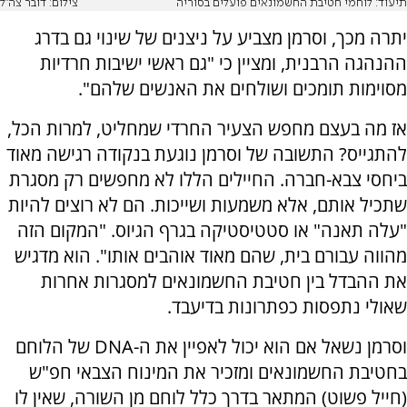
תיעוד: לוחמי חטיבת החשמונאים פועלים בסוריה
צילום: דובר צה"ל
יתרה מכך, וסרמן מצביע על ניצנים של שינוי גם בדרג
ההנהגה הרבנית, ומציין כי "גם ראשי ישיבות חרדיות
מסוימות תומכים ושולחים את האנשים שלהם".
אז מה בעצם מחפש הצעיר החרדי שמחליט, למרות הכל,
להתגייס? התשובה של וסרמן נוגעת בנקודה רגישה מאוד
ביחסי צבא-חברה. החיילים הללו לא מחפשים רק מסגרת
שתכיל אותם, אלא משמעות ושייכות. הם לא רוצים להיות
"עלה תאנה" או סטטיסטיקה בגרף הגיוס. "המקום הזה
מהווה עבורם בית, שהם מאוד אוהבים אותו". הוא מדגיש
את ההבדל בין חטיבת החשמונאים למסגרות אחרות
שאולי נתפסות כפתרונות בדיעבד.
וסרמן נשאל אם הוא יכול לאפיין את ה-DNA של הלוחם
בחטיבת החשמונאים ומזכיר את המינוח הצבאי חפ"ש
(חייל פשוט) המתאר בדרך כלל לוחם מן השורה, שאין לו