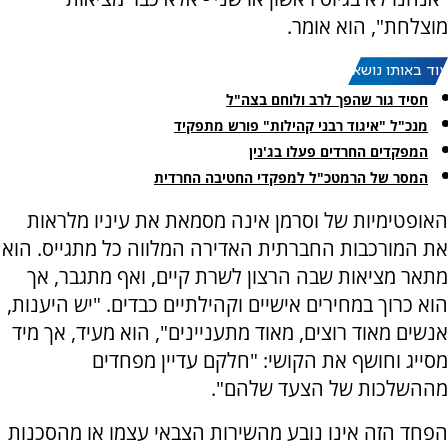
מוצלחת", הוא אומר.
עוד באותו נושא:
חסיד גור שהפך לרב ולוחם בצה"ל
מנכ"ל "איגוד רבני קהילות" פורש מתפקיד
המפקדים החרדים פעלו בג'נין
המסר של הרמטכ"ל למפקדי החטיבה החרדית
האופטימיות של וסרמן אינה מסמאת את עיניו מלראות
את המורכבות החברתית האדירה המלווה כל מתגייס. הוא
מתאר מציאות שבה הרצון לשרת קיים, ואף מתגבר, אך
הוא כרוך במחירים אישיים וקהילתיים כבדים. "יש היענות,
אנשים מאוד רוצים, מאוד מתעניינים", הוא מעיד, אך מיד
מסייג וחושף את הקושי: "חלקם עדיין מפחדים
מההשלכות של הצעד שלהם".
הפחד הזה אינו נובע מהשירות הצבאי עצמו או מהסכנות