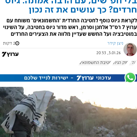
בלי חפ"שים, עם הרבה אמונה: גיוס
חרדים? כך עושים את זה נכון
לקראת גיוס נוסף לחטיבה החרדית 'החשמונאים' משוחח עם
ערוץ 7 רס"ל אלחנן וסרמן, ראש מדור גיוס בחטיבה, על השינוי
במוטיבציה ועל החשש שעדיין מלווה את הצעירים החרדים
ניצן קידר
2 דקות
3.01.26, 20:53
צה"ל
חוק הגיוס
חטיבת החשמונאים