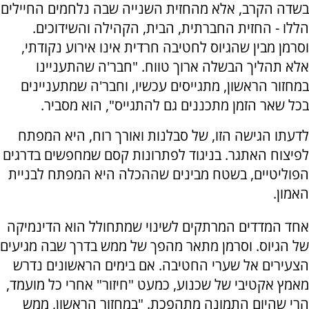
בשדה הקרב, אלא מהחזית השנייה שבה נלחמים החיילים
הללו - החזית החברתית, הבית, הקהילה והשידוכים.
וסרמן מבין שהגיוס לחטיבה חרדית אינו אירוע נקודתי,
אלא תהליך הבשלה ארוך טווח. "חבר'ה שהתעניינו
במחזור הראשון, מתגייסים עכשיו, וחבר'ה שמתעניינים
בכל שאר הזמן מתכננים גם להתגייס", הוא מסביר.
לדעתו הגישה הזו, של סבלנות ואורך רוח, היא המפתח
לפיצוח האתגר. בניגוד לפתרונות קסם שמחפשים בדרגים
הפוליטיים, בשטח מבינים שההכלה היא המפתח לבניית
האמון.
אחד המדדים המרתקים לשינוי שמתחולל הוא הדינמיקה
של הגיוס. וסרמן מתאר מהפך של ממש בדרך שבה מגיעים
הצעירים אל שערי החטיבה. אם בימים הראשונים נדרש
מאמץ אקטיבי של שכנוע, כמעט "חיזור" אחרי כל מועמד,
הרי שהיום התמונה מתהפכת. "במחזור הראשון, ממש