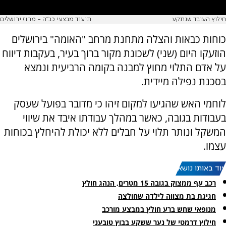
חילוץ העובד שנתקע
תיעוד מבצעי כב"ה - מחוז ירושלים
כוחות כבאות והצלה מתחנת מרחב "האומה" בירושלים
הוזעקו היום (שני) לשכונת מקור ברוך בעיר, בעקבות דיווח
על אדם התלוי מחוץ למבנה בקומה הרביעית ונמצא
בסכנת נפילה מיידית.
לוחמי האש שהגיעו למקום זיהו כי מדובר בפועל שעסק
בעבודות בגובה, כאשר במהלך עבודתו איבד את שיווי
המשקל ונותר תלוי על חבלים ללא יכולת להיחלץ בכוחות
עצמו.
עוד באותו נושא:
רכב עף ממצוק בגובה 15 מטרים, הנהג חולץ
חגיגת בת מצווה לילדה שחולצה
מנופאי שחש ברע חולץ במבצע מורכב
חילוץ דרמטי של נער ששקע בבוץ טובעני