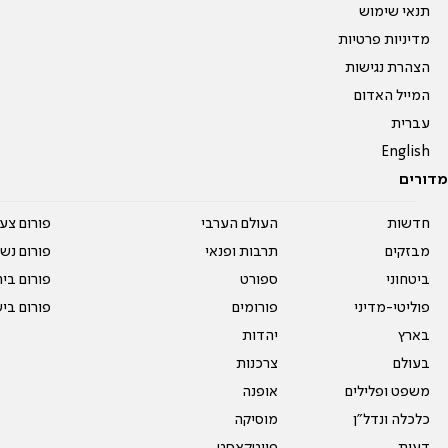
תנאי שימוש
מדיניות פרטיות
הצהרת נגישות
המייל האדום
עברית
English
מדורים
חדשות
העולם הערבי
פורום צע
מבזקים
תרבות ופנאי
פורום נשו
ביטחוני
ספורט
פורום בי
פוליטי-מדיני
פורומים
פורום בי
בארץ
יהדות
בעולם
צרכנות
משפט ופלילים
אופנה
כלכלה ונדל"ן
מוסיקה
דעות
פיוטקאסט