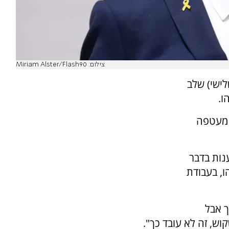
צילום: Miriam Alster/Flash90
ישי) שלב
ו.
 מעטפה
נות בדבר
, בעבודת
 אבל
ש, זה לא עובד כך".