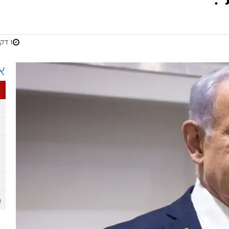
1 דקות
א