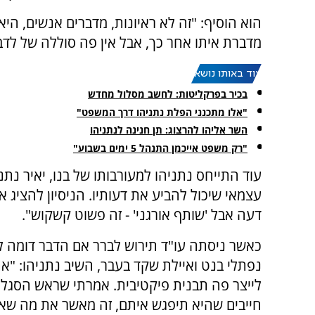
הוא הוסיף: "זה לא ראיונות, מדברים אנשים, הי
מדברת איתו אחר כך, אבל אין פה סוללה של לדב
עוד באותו נושא:
בכיר בפרקליטות: לחשב מסלול מחדש
"אלו מתכנני הפלת נתניהו דרך המשפט"
השר אליהו להרצוג: תן חנינה לנתניהו
"רק משפט אייכמן התנהל 5 ימים בשבוע"
עוד התייחס נתניהו למעורבותו של בנו, יאיר נתנ
עצמאי שיכול להביע את דעותיו. הניסיון להציג א
דעה אבל 'שותף אורגני' - זה פשוט קשקוש".
כאשר ניסתה עו"ד תירוש לברר אם הדבר דומה ל
נפתלי בנט ואיילת שקד בעבר, השיב נתניהו: "א
לייצר פה תבנית פיקטיבית. אמרתי שראש הסגל
חייבים שהיא תיפגש איתם, זה מאשר את מה שאמ