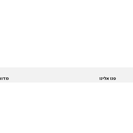
פנו אלינו
מדור
אודות
Pусский
חד
יצירת קשר
عربية
מב
פרסמו אצלנו
בי
תנאי שימוש
פו
מדיניות פרטיות
בא