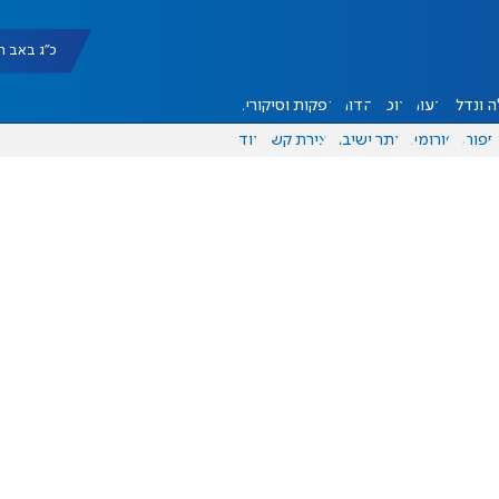
כ"ג באב תשפ"ו |
 ונדל"ן
דעות
אוכל
יהדות
הפקות וסיקורים
ספורט
פורומים
אתר ישיבה
יצירת קשר
עוד