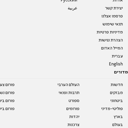
אודות
Pусский
יצירת קשר
عربية
פרסמו אצלנו
תנאי שימוש
מדיניות פרטיות
הצהרת נגישות
המייל האדום
עברית
English
מדורים
חדשות
העולם הערבי
פורום צע
מבזקים
תרבות ופנאי
פורום נשו
ביטחוני
ספורט
פורום בי
פוליטי-מדיני
פורומים
פורום בי
בארץ
יהדות
בעולם
צרכנות