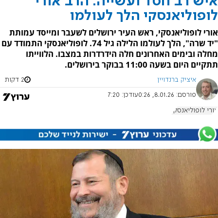
איש רב חסד ועשייה: הרב אורי
לופוליאנסקי הלך לעולמו
אורי לופוליאנסקי, ראש העיר ירושלים לשעבר ומייסד עמותת
"יד שרה", הלך לעולמו הלילה גיל 74. לופוליאנסקי התמודד עם
מחלה ובימים האחרונים חלה הידרדרות במצבו. הלווייתו
תתקיים היום בשעה 11:00 בבוקר בירושלים.
איציק ברנדויין
2 דקות
פורסם:
8.01.26, 0:26
עודכן:
7:20
אורי לופוליאנסקי