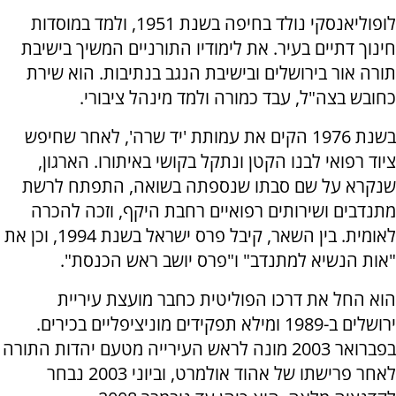
לופוליאנסקי נולד בחיפה בשנת 1951, ולמד במוסדות
חינוך דתיים בעיר. את לימודיו התורניים המשיך בישיבת
תורה אור בירושלים ובישיבת הנגב בנתיבות. הוא שירת
כחובש בצה"ל, עבד כמורה ולמד מינהל ציבורי.
בשנת 1976 הקים את עמותת 'יד שרה', לאחר שחיפש
ציוד רפואי לבנו הקטן ונתקל בקושי באיתורו. הארגון,
שנקרא על שם סבתו שנספתה בשואה, התפתח לרשת
מתנדבים ושירותים רפואיים רחבת היקף, וזכה להכרה
לאומית. בין השאר, קיבל פרס ישראל בשנת 1994, וכן את
"אות הנשיא למתנדב" ו"פרס יושב ראש הכנסת".
הוא החל את דרכו הפוליטית כחבר מועצת עיריית
ירושלים ב-1989 ומילא תפקידים מוניציפליים בכירים.
בפברואר 2003 מונה לראש העירייה מטעם יהדות התורה
לאחר פרישתו של אהוד אולמרט, וביוני 2003 נבחר