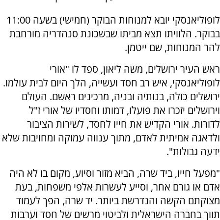
לופוליאנסקי יובא למנוחות הבוקר (חמישי) בשעה 11:00
בבוקר. הלוויתו תצא מביתו שבשכונת סנהדריה מורחבת
להר המנוחות, שם ייטמן.
ראש העיר ירושלים, משה ליאון, ספד לו "אורי
לופוליאנסקי, איש רב חסד ועשייה, הלך היום לבית עולמו.
ירושלים כולה, בנותיה ובניה, מרכינים ראשם. העולם
וירושלים יזכרו את פועלו, דמותו וחסדיו של אורי ז"ל
לדורות. אורי הקדיש את חייו לחסד, לשירות הציבור
ולדאגה אמיתית לאדם, מתוך ענווה עמוקה ומחויבות שלא
ידעה גבולות".
"מפעל חייו, ביד שרה, הביא מזור וסיוע, מקום בו לא היה
אדם או גורם אחר, וסייע לעשרות אלפי משפחות, בעת
מצוקתם הקשה והנדרשת ביותר. יד שרה, הפך לעמוד
תווך בחברה הישראלית ולביטוי מרשים של חסד וערבות