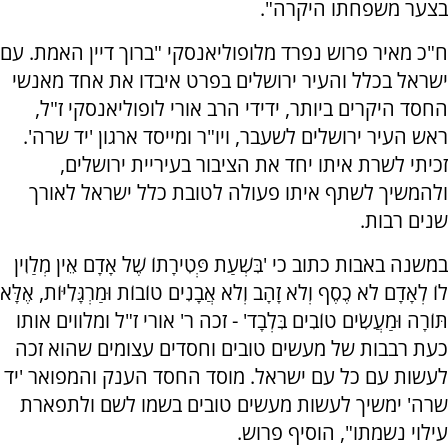
בצער משפחתו היקרה".
ח"כ מאיר פרוש נפרד מלופוליאנסקי "ברוך דיין האמת. עם
ישראל בכלל והעיר ירושלים בפרט איבדו את אחד מאנשי
החסד היקרים ביותר, ידידי הרב אורי לופוליאנסקי ז"ל,
ראש העיר ירושלים לשעבר, ויו"ר ומייסד ארגון 'יד שרה'.
זכיתי לשרת איתו יחד את הציבור בעיריית ירושלים,
ולהמשיך לשתף איתו פעולה לטובת כלל ישראל לאורך
שנים רבות.
במשנה באבות כתוב כי 'בִּשְׁעַת פְּטִירָתוֹ שֶׁל אָדָם אֵין מְלַוִין
לוֹ לְאָדָם לֹא כֶסֶף וְלֹא זָהָב וְלֹא אֲבָנִים טוֹבוֹת וּמַרְגָּלִיּוֹת, אֶלָּא
תּוֹרָה וּמַעֲשִׂים טוֹבִים בִּלְבָד' - זכה ר' אורי ז"ל ומלווים אותו
כעת רבבות של מעשים טובים וחסדים עצומים שהוא זכה
לעשות עם כל עם ישראל. מוסד החסד הענק והמפואר 'יד
שרה' ימשיך לעשות מעשים טובים בשמו לשם ולתפארת
עילוי נשמתו", הוסיף פרוש.