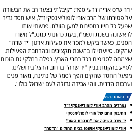
יו"ר ש"ס אריה דרעי ספד: "קיבלתי בצער רב את הבשורה
על פטירתו של הרב אורי לופוליאנסקי ז"ל, איש חסד נדיר
שפעל כל חייו במסירות למען הזולת. פגשתי אותו
לראשונה בשנת תשמ"ז, בעת כהונתי כמנכ"ל משרד
הפנים, כאשר ביקש למסד את פעילות ארגון "יד שרה"
שהקים. סייעתי לו בהשגת תקציבים ובהרחבת הפעילות,
שצמחה לסניפים בכל רחבי הארץ. נפלה בחלקי גם הזכות
לסייע בהקמת בניין "יד שרה" ברחוב הרצל בירושלים.
מפעל החסד שהקים הפך לסמל של נתינה, מאור פנים
וערבות הדדית. זוהי אבידה גדולה לעם ישראל כולו".
עוד באותו נושא:
נפרדים מהרב אורי לופוליאנסקי ז"ל
החיבוק החם של אורי לופוליאנסקי
יד שרה השיקה את "מנהרת האור"
אורי לופוליאנסקי אושפז בבית החולים "הדסה"