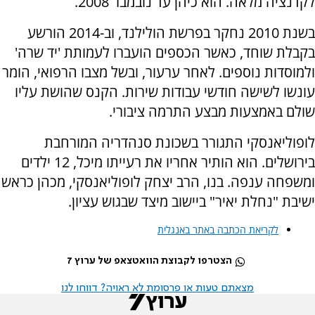
לקדנציה מלאה. הוא כיהן עד נובמבר 2008.
בשנת 2010 נחקר בפרשת הולילנד, וב-2014 הורשע
בקבלת שוחד, כאשר הכספים הועברו לעמותת 'יד שרה'
ולמוסדות נוספים. לאחר ערעור, ובשל מצבו הרפואי, הומר
עונשו לשישה חודשי עבודות שירות. הקנס שהושת עליו
שולם באמצעות מבצע התרמה ציבורי.
לופוליאנסקי התגורר בשכונת סנהדריה המורחבת
בירושלים. הוא הותיר אחריו את רעייתו מיכל, 12 ילדים
ומשפחה ענפה. בנו, הרב יצחק לופוליאנסקי, מכהן כראש
ישיבת "נחלת יאיר" ביישוב מיצד שבגוש עציון.
לקריאת הכתבה באתר באנגלית
הצטרפו לקבוצת הוואטצאפ של ערוץ 7
מצאתם טעות או פרסומת לא ראויה? דווחו לנו