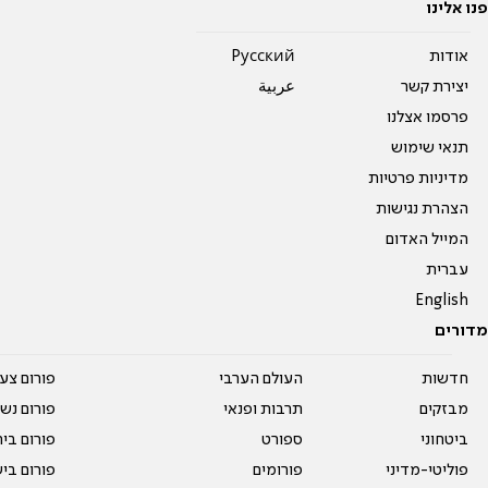
פנו אלינו
אודות
Pусский
יצירת קשר
عربية
פרסמו אצלנו
תנאי שימוש
מדיניות פרטיות
הצהרת נגישות
המייל האדום
עברית
English
מדורים
חדשות
העולם הערבי
פורום צע
מבזקים
תרבות ופנאי
פורום נשו
ביטחוני
ספורט
פורום בי
פוליטי-מדיני
פורומים
פורום בי