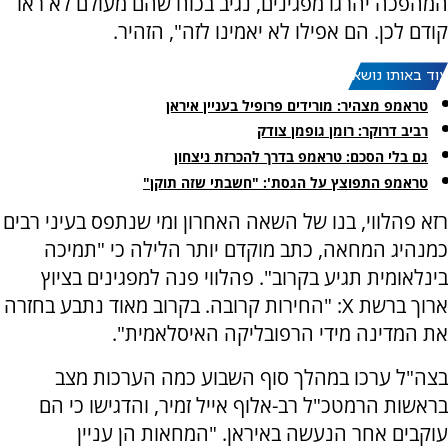
המהפכה יהרגו מפגינים, נגיב בכוח שהם מעולם לא ראו
קודם לכן. הם אפילו לא יאמינו לזה", הזהיר.
עוד באותו נושא:
טראמפ מצהיר: מורידים פרופיל בעניין איראן
רביב דרוקר: רומן גופמן צודק
גם בלי הסכם: טראמפ בדרך להכרזת ניצחון
טראמפ התפוצץ על הגסת': "חשבתי שזה תוקן"
רזא פהלווי, בנו של השאה האחרון ומי שנתפס בעיני רבים
כמנהיג המחאה, כתב מוקדם יותר הלילה כי "תמיכה
בינלאומית תגיע בקרוב". פהלווי פנה למפגינים בציוץ
ארוך ברשת X: "החירות קרובה. בקרוב מאוד נתבע בחזרה
את המדינה מידי הרפובליקה האיסלאמית".
בצה"ל ערכו במהלך סוף השבוע כמה הערכות מצב
בראשות הרמטכ"ל רב-אלוף אייל זמיר, והדגישו כי הם
עוקבים אחר הנעשה באיראן. "המחאות הן עניין