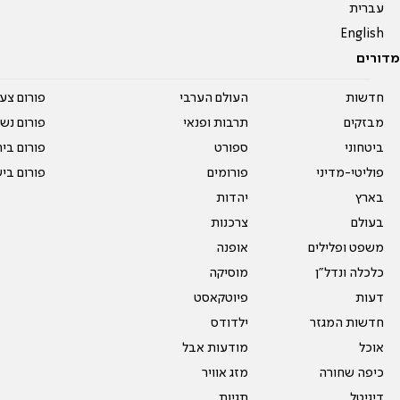
עברית
English
מדורים
חדשות
העולם הערבי
פורום צע
מבזקים
תרבות ופנאי
פורום נשו
ביטחוני
ספורט
פורום בי
פוליטי-מדיני
פורומים
פורום בי
בארץ
יהדות
בעולם
צרכנות
משפט ופלילים
אופנה
כלכלה ונדל"ן
מוסיקה
דעות
פיוטקאסט
חדשות המגזר
ילדודס
אוכל
מודעות אבל
כיפה שחורה
מזג אוויר
דיגיטל
תגיות