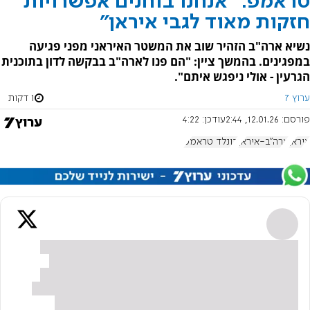
טראמפ: "אנחנו בוחנים אפשרויות
חזקות מאוד לגבי איראן"
נשיא ארה"ב הזהיר שוב את המשטר האיראני מפני פגיעה
במפגינים. בהמשך ציין: "הם פנו לארה"ב בבקשה לדון בתוכנית
הגרעין - אולי ניפגש איתם".
ערוץ 7
1 דקות
פורסם:
12.01.26, 2:44
עודכן:
4:22
איראן
ארה"ב-איראן
דונלד טראמפ