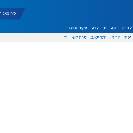
כ"ה באב תשפ"ו |
 ונדל"ן
דעות
אוכל
יהדות
הפקות וסיקורים
ספורט
פורומים
אתר ישיבה
יצירת קשר
עוד