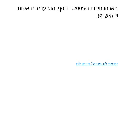
אבו מאזן בן ה-90 הוא נשיא הרשות הפלסטינית מאז הבחירות ב-2005. בנוסף, הוא עומד בראשות
ן (אש"ף).
ומת לא ראויה? דווחו לנו