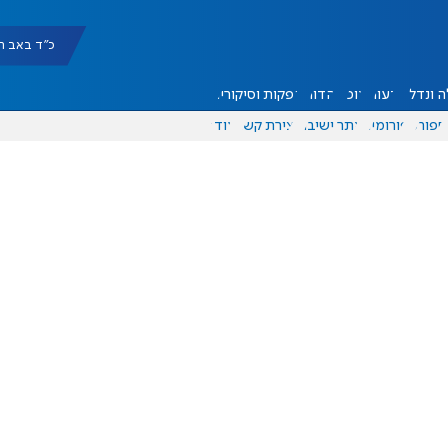
כ"ד באב תשפ"ו |
 ונדל"ן
דעות
אוכל
יהדות
הפקות וסיקורים
ספורט
פורומים
אתר ישיבה
יצירת קשר
עוד