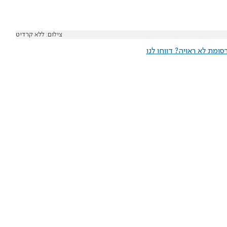
צילום: ללא קרדיט
ומת לא ראויה? דווחו לנו