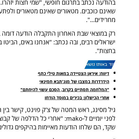
בהודעה נכתב בתרגום חופשי, "שמי חצות יזהרו.
שאינם כוכבים. מטאורים שאינם מטאורים ולפתע 
מחרידים...".
רק במוצאי שבת האחרון התקבלה הודעה דומה 
ישראלים רבים, ובה נכתב: "אנחנו באים, הביטו 
בחצות".
עוד באותו נושא:
דיווח: איראן הצטיידה במאות טילי כתף
הידרדרות במצבו של מוג'תבא חמינאי
"המלחמה תסתיים בקרוב, הסכם עשוי להיחתם"
אחרי הכישלון: בכירים במוסד הודחו
גיל מסינג, ראש המטה של צ'ק פוינט, קישר בין
לפני יומיים ל-mako: "אחרי כל הד
שקד, הם שלחו הודעות מאיימות בהיקפים גדולים