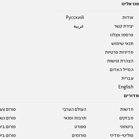
פנו אלינו
אודות
Pусский
יצירת קשר
عربية
פרסמו אצלנו
תנאי שימוש
מדיניות פרטיות
הצהרת נגישות
המייל האדום
עברית
English
מדורים
חדשות
העולם הערבי
פורום צע
מבזקים
תרבות ופנאי
פורום נשו
ביטחוני
ספורט
פורום בי
פוליטי-מדיני
פורומים
פורום בי