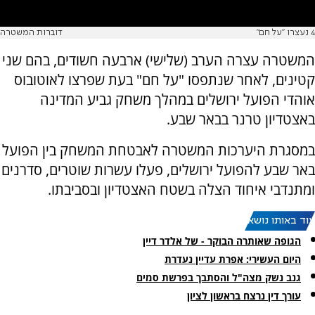
4 נעצרו "על חם"
דוברות המשטרה
המשטרה עצרה הערב (שלישי) ארבעה חשודים, בהם שני
קטינים, לאחר שנתפסו "על חם" בעת שפרצו לאוטובוס
אוהדי הפועל ירושלים במהלך משחק גביע המדינה
באצטדיון טרנר בבאר שבע.
במסגרת היערכות המשטרה לאבטחת המשחק בין הפועל
באר שבע להפועל ירושלים, פעלו עשרות שוטרים, סדרנים
ומתנדבי איחוד הצלה בשטח האצטדיון ובסביבתו.
עוד באותו נושא:
הגופה שאותרה הבוקר - של אלדר דיין
היום העשירי: אפרת עדיין נעדרת
גנב נשק מצה"ל והסתבך בפרשת סמים
עורך דין נרצח בראשון לציון