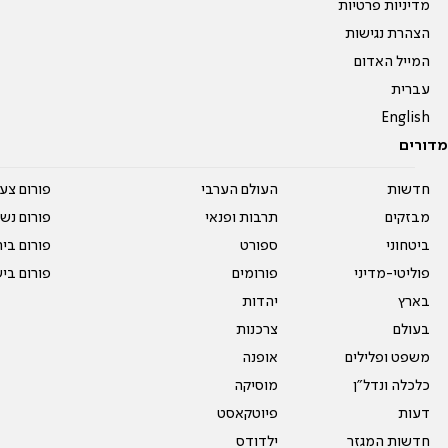
מדיניות פרטיות
הצהרת נגישות
המייל האדום
עברית
English
מדורים
חדשות
העולם הערבי
פורום צע
מבזקים
תרבות ופנאי
פורום נשו
ביטחוני
ספורט
פורום בי
פוליטי-מדיני
פורומים
פורום בי
בארץ
יהדות
בעולם
צרכנות
משפט ופלילים
אופנה
כלכלה ונדל"ן
מוסיקה
דעות
פיוטקאסט
חדשות המגזר
ילדודס