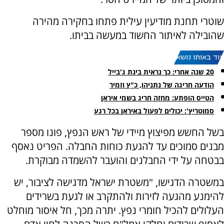
שוטרי תחנת מודיעין עילית פתחו בחקירה מהירה
שהובילה לאיתור החשוד במעשה בביתו.
עוד באותו נושא:
20 שנה אחרי: כך נראית בינת ג'בייל
הודעה חריגה של נתניהו, כ"ץ וזמיר
הטייס הופתע: מחזה חריג בשמי איראן
סמוטריץ': יכולים לפעול באיראן בכל רגע
בשל החשש מפיצוץ מיידי של ראש הנפץ, פונו מספר
מבנים סמוכים עד להגעת כוחות החבלה. הפריט נאסף
בבטחה על ידי החבלנים והועבר להשמדה מבוקרת.
במשטרה הדגישו, "משטרת ישראל מדגישה לציבור, יש
להימנע מהגעה לזירות ולהתקרב או לגעת בשרידים
העלולים להכיל חומרי נפץ. יתרה מכך, חל איסור מוחלט