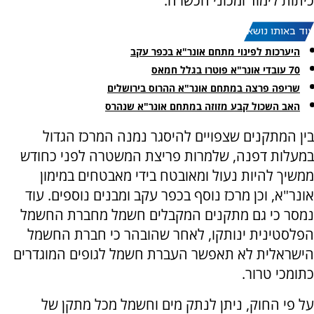
כיתות לימוד ומכוני הכשרה.
עוד באותו נושא:
היערכות לפינוי מתחם אונר"א בכפר עקב
70 עובדי אונר"א פוטרו בגלל חמאס
שריפה פרצה במתחם אונר"א ההרוס בירושלים
האב השכול קבע מזוזה במתחם אונר"א שנהרס
בין המתקנים שצפויים להיסגר נמנה המרכז הגדול
במעלות דפנה, שלמרות פריצת המשטרה לפני כחודש
ממשיך להיות נעול ומאובטח בידי מאבטחים במימון
אונר"א, וכן מרכז נוסף בכפר עקב ומבנים נוספים. עוד
נמסר כי גם מתקנים המקבלים חשמל מחברת החשמל
הפלסטינית ינותקו, לאחר שהובהר כי חברת החשמל
הישראלית לא תאפשר העברת חשמל לגופים המוגדרים
כתומכי טרור.
על פי החוק, ניתן לנתק מים וחשמל מכל מתקן של