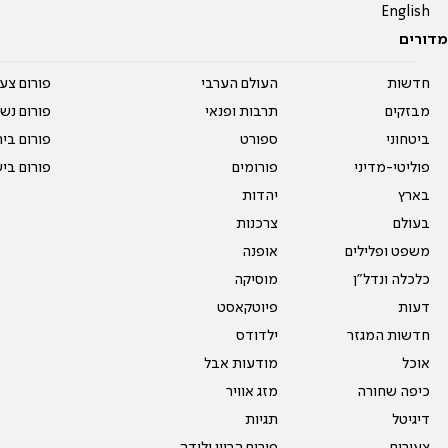
English
מדורים
חדשות
העולם הערבי
פורום צע
מבזקים
תרבות ופנאי
פורום נשו
ביטחוני
ספורט
פורום בי
פוליטי-מדיני
פורומים
פורום בי
בארץ
יהדות
בעולם
צרכנות
משפט ופלילים
אופנה
כלכלה ונדל"ן
מוסיקה
דעות
פיוטקאסט
חדשות המגזר
ילדודס
אוכל
מודעות אבל
כיפה שחורה
מזג אוויר
דיגיטל
תגיות
צעירים
פורום הריון ולידה