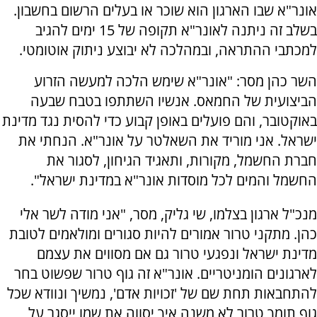
אונר"א שבו הארגון הוא שוכר או בעלים הרשום בחשבון.
בשלב זה ניתנה לאונר"א תקופה של 15 ימים להגיב
למכתבי ההתראה, ובמהלכה לא יבוצע ניתוק אוטומטי.
השר כהן מסר: "אונר"א שימש הלכה למעשה הזרוע
הביצועית של החמאס. אנשיו השתתפו בטבח שבעה
באוקטובר, והם פועלים באופן קבוע כדי להסית נגד מדינת
ישראל. אני מוריד את השאלטר על אונר"א. הנחתי את
חברת החשמל, מקורות, ותאגיד הגיחון, לסגור את
החשמל והמים לכל מוסדות אונר"א במדינת ישראל".
מנכ"ל ארגון בצלמו, שי גליק, מסר, "אני מודה לשר אלי
כהן. מתקני טרור אמורים להיות סגורים ומולאמים לטובת
מדינת ישראל ונפגעי טרור גם אם מסווים את עצמם
לארגונים הומניטריים. אונר"א זה גוף טרור שפשוט בחר
להתחבאות תחת שם של 'זכויות אדם', נמשיך ונוודא שכל
גוף תומך טרור לא משנה איך יסווה את שמו ייסגר על