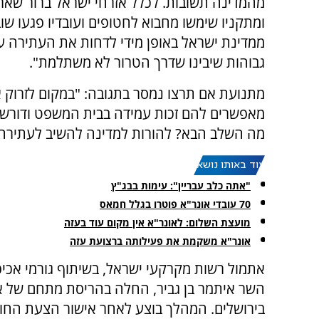
מהמדינה תשובות. לכלל אזרחי ישראל ברור שאר
ומתקניו שימשו מחבוא לחטופים ועובדיו פגעו שו
ממדינת ישראל באופן מידי לדחות את העתירה ע
גבוהות שיבינו שדרך הטרור לא משתלמת".
מתנועת אם תרצו נמסר בתגובה: "במקום לזרוק את
מאפשרים להם זכות עמידה בבית המשפט ודורשים
מה השלב הבא? להורות למדינה להשיב לעתירה
עוד באותו נושא:
"אתה כלב עבריין": עימות בבג"ץ
70 עובדי אונר"א פוטרו בגלל חמאס
מועצת השלום: לאונר"א אין מקום עוד בעזה
אונר"א משקמת את פעילותה ברצועת עזה
אתמול רשות מקרקעי ישראל, בשיתוף גורמי אכי
השר איתמר בן גביר, החלה בהריסת מתחם של א
בירושלים. המהלך בוצע לאחר אישור הצעת החו