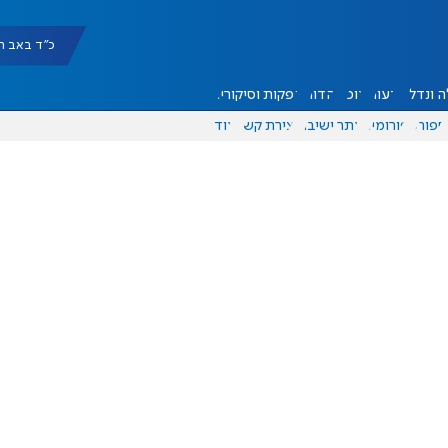
כ"ד באב תשפ"ו |
 ונדל"ן
דעות
אוכל
יהדות
הפקות וסיקורים
ספורט
פורומים
אתר ישיבה
יצירת קשר
עוד