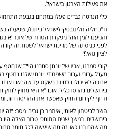
את פעילות הארגון בישראל.
כלי הנדסה כבדים פעלו במתחם בגבעת התחמושת
ח"כ יוליה מלינובסקי (ישראל ביתנו), שפעלה בש
והגיענו לזמן הזה! מפקדת הטרור של אונר"א ב
לפני כניסתה של מדינת ישראל לשטח. זה קורה ב
לציון גואל!"
קובי סמרנו, אביו של יונתן סמרנו הי"ד שנחטף ע
מעגל עבורי ועבור משפחתי. יונתי שלנו נחטף בא
ארוכה לא יכולנו לחיות בשקט עד שהבאנו אותו 
בירושלים נהרסו כליל. אונר"א היא מחוץ לחוק וה
ודחף לקידום החוק שאפשר את ההריסה הזו, ומק
השר לביטחון לאומי, איתמר בן גביר, מסר: "זה יום
בירושלים. במשך שנים התומכי טרור האלה היו כ
מה שהם בנו כאן, זה מה שיעשה לכל תומך טרור"