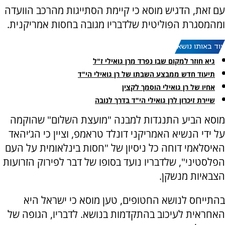
עם זאת, הדגיש מוסא כי קיימת הסתייגות מהרכב הוועדה
ומהמסגרת הפוליטית שלדבריו מגובה בחסות אמריקנית.
עוד באותו נושא:
גיא חוזר למקום שבו נפרד מרן גואילי ז"ל
תיעוד חדש ממבצע השבתו של רן גואילי הי"ד
אחיו של רן גואילי הוסמך לקצין
שיירת זיכרון לרן גואילי הי"ד בדרך לנובה
מוסא הביע התנגדות למבנה "מועצת השלום" שהוקמה
על ידי הנשיא האמריקני דונלד טראמפ, וציין כי הג’יהאד
האיסלאמי דוחה כל ניסיון של "חסות בינלאומית על העם
הפלסטיני", שלדבריו נועד בסופו של דבר לפירוק הזרועות
הצבאיות מנשקן.
בהתייחס לנושא החטופים, טען מוסא כי ישראל היא
האחראית לעיכוב בהתקדמות בנושא. לדבריו, הגופה של