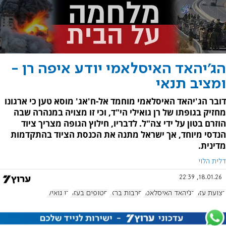
הג'יהאד האיסלאמי יודע איפה רן -
ומציב תנאי
דובר הג'יהאד האיסלאמי מוחמד אל-ח'אג' מוסא טען כי ארגונו
מחזיק בגופתו של רן גואילי הי"ד, וכי זו מצויה במנהרה שבה
הוזרם בטון על ידי צה"ל. לדבריו, חילוץ הגופה מצריך ציוד
הנדסי מיוחד, אך ישראל מתנה את הכנסת הציוד בהתקדמות
מדינית.
דלית הלוי
18.01.26, 22:39
רצועת עזה
הג'יהאד האיסלאמי
חרבות ברזל
חטופים בעזה
רן גואילי