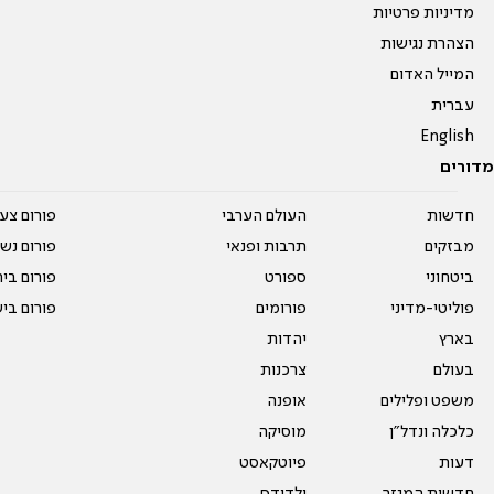
מדיניות פרטיות
הצהרת נגישות
המייל האדום
עברית
English
מדורים
חדשות
העולם הערבי
פורום צע
מבזקים
תרבות ופנאי
פורום נשו
ביטחוני
ספורט
פורום בי
פוליטי-מדיני
פורומים
פורום בי
בארץ
יהדות
בעולם
צרכנות
משפט ופלילים
אופנה
כלכלה ונדל"ן
מוסיקה
דעות
פיוטקאסט
חדשות המגזר
ילדודס