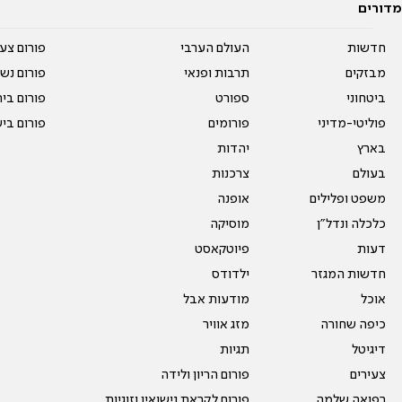
מדורים
חדשות
העולם הערבי
פורום צע
מבזקים
תרבות ופנאי
פורום נשו
ביטחוני
ספורט
פורום בי
פוליטי-מדיני
פורומים
פורום בי
בארץ
יהדות
בעולם
צרכנות
משפט ופלילים
אופנה
כלכלה ונדל"ן
מוסיקה
דעות
פיוטקאסט
חדשות המגזר
ילדודס
אוכל
מודעות אבל
כיפה שחורה
מזג אוויר
דיגיטל
תגיות
צעירים
פורום הריון ולידה
רפואה שלמה
פורום לקראת נישואין וזוגיות