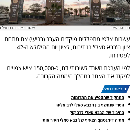
הכניסה לציון
צילום: באדיבות המצלם
עשרות אלפי מתפללים פוקדים הערב (רביעי) את מתחם
ציון ה'בבא סאלי' בנתיבות, לציון יום ההילולא ה-42
לפטירתו.
לפי הערכת משרד לשירותי דת, כ-150,000 איש צפויים
לפקוד את האתר במהלך היממה הקרובה.
עוד באותו נושא:
התחקיר שהקפיץ את התרומות
הסוד שנחשף בין הבבא סאלי לרב אליהו
החיבור של הבבא סאלי לרב קוק
אתיה דימנטמן: הצעיף של בבא סאלי העיר אותי