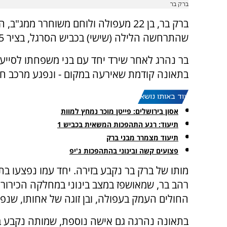
ברק בר
ברק בר, בן 22 מעפולה ולוחם משוחרר ממג"ב, הוא אחד משני ההרוגים
שהתרחשה הלילה (שישי) בכביש הסרגל, בציר 65.
בר נהרג לאחר שירד יחד עם בני משפחתו לסייע
בתאונה קודמת שאירעה במקום - ונפגע מרכב חו
עוד באותו נושא:
אסון בירושלים: פייטן מוכר נמחץ למוות
תיעוד: רגע התהפכות המשאית בכביש 1
תיעוד מצמרר מבני ברק
פצועים קשה ובינוני בהתהפכות ג'יפ
מותו של ברק בר נקבע בזירה. יחד עמו נפצעו בתא
רהב בר, שמאושפז במצב בינוני במחלקה הכירורג
החולים העמק בעפולה, ובן זוגה של אחותו, שנפ
בתאונה נהרגה גם אישה נוספת, שמותה נקבע ב