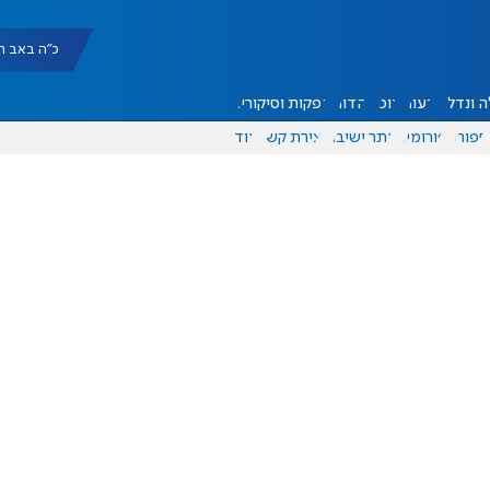
כ"ה באב תשפ"ו |
 ונדל"ן
דעות
אוכל
יהדות
הפקות וסיקורים
ספורט
פורומים
אתר ישיבה
יצירת קשר
עוד