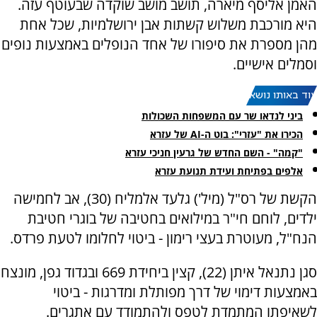
האמן אליסף מיארה, תושב מושב שוקדה שבעוטף עזה.
היא מורכבת משלוש קשתות אבן ירושלמיות, שכל אחת
מהן מספרת את סיפורו של אחד הנופלים באמצעות נופים
וסמלים אישיים.
עוד באותו נושא:
ביני לנדאו שר עם המשפחות השכולות
הכירו את "עזרי": בוט ה-AI של עזרא
"קמה" - השם החדש של גרעין חניכי עזרא
אלפים בפתיחת ועידת תנועת עזרא
הקשת של רס"ל (מיל') גלעד אלמליח (30), אב לחמישה
ילדים, לוחם חי"ר במילואים בחטיבה של בוגרי חטיבת
הנח"ל, מעוטרת בעצי רימון - ביטוי לחלומו לטעת פרדס.
סגן נתנאל איתן (22), קצין ביחידת 669 ובגדוד גפן, מונצח
באמצעות דימוי של דרך מפותלת ומדרגות - ביטוי
לשאיפתו המתמדת לטפס ולהתמודד עם אתגרים.