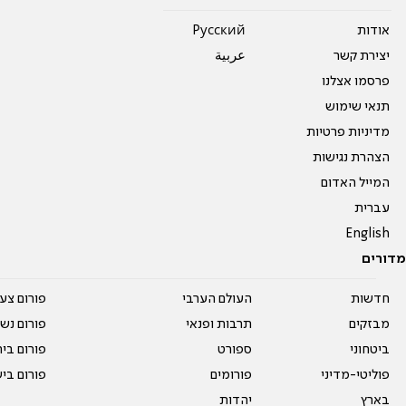
אודות
Pусский
יצירת קשר
عربية
פרסמו אצלנו
תנאי שימוש
מדיניות פרטיות
הצהרת נגישות
המייל האדום
עברית
English
מדורים
חדשות
העולם הערבי
פורום צע
מבזקים
תרבות ופנאי
פורום נשו
ביטחוני
ספורט
פורום בי
פוליטי-מדיני
פורומים
פורום בי
בארץ
יהדות