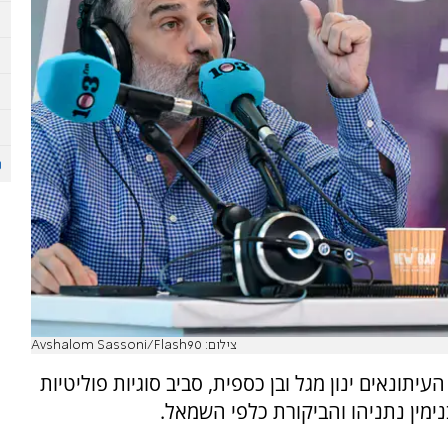
צילום: Avshalom Sassoni/Flash90
חריף פרץ הבוקר (רביעי) ברדיו 103FM בין העיתונאים ינון מגל ובן כספית, סביב סוגיות פוליטיות
ימין נתניהו והביקורת כלפי השמאל.