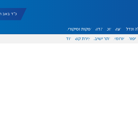
כ"ד באב תשפ"ו |
 ונדל"ן
דעות
אוכל
יהדות
הפקות וסיקורים
ספורט
פורומים
אתר ישיבה
יצירת קשר
עוד