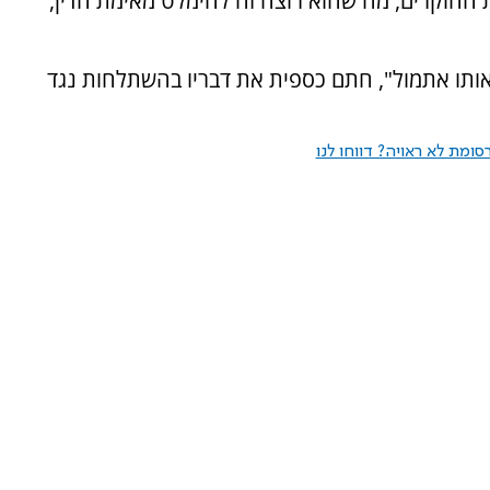
 החוקרים, מה שהוא רוצה זה להימלט מאימת הדין,
אותו אתמול", חתם כספית את דבריו בהשתלחות נגד
ומת לא ראויה? דווחו לנו