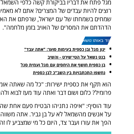
מגל פתח את דבריו בביקורת קשה כלפי השמאל 
רוצים להיות עבדים של המצרים? אתם לא מאמינ
שמחים בשמחתו של עם ישראל, שרפתם את האס
הדהדתם את המסרים של האויב בזמן מלחמה".
עוד באותו נושא:
ינון מגל ובן כספית בעימות סוער: "אתה עבד"
בנט נשאל על הטי־שירט - והשיב
בן כספית חושף את היחסים עם מגל ועמית סגל
נחשפו התכתבויות בין השב"כ לבן כספית
הוא תקף את כספית ישירות: "כל מה שאתה אומר 
פרומיל? כלום ושום דבר ואתה עוד מעז לבוא ולהג
עוד הוסיף: "איפה נתניהו הבטיח פעם אחת שהוא
על אנשים מהשמאל לא על בן גביר. אתה משווה 
הפך את עורו ועבר צד, היום כל מי שמצביע לו ז