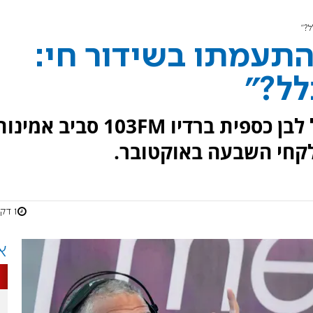
ל?"
 התעמתו בשידור חי:
לל?"
עימות חריף התפתח בין ינון מגל לבן כספית ברדיו 103FM סביב א
קחי השבעה באוקטובר.
1 דקות
א