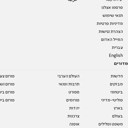
פרסמו אצלנו
תנאי שימוש
מדיניות פרטיות
הצהרת נגישות
המייל האדום
עברית
English
מדורים
חדשות
העולם הערבי
פורום צע
מבזקים
תרבות ופנאי
פורום נשו
ביטחוני
ספורט
פורום בי
פוליטי-מדיני
פורומים
פורום בי
בארץ
יהדות
בעולם
צרכנות
משפט ופלילים
אופנה