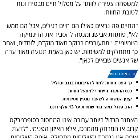
למשפחה צעירה לוותר על מסלול חיים מבטיח ונוח
לטובת החוות.
"החיים פה נראים כאילו הם חיים רגילים, אבל הם ממש
לא", פותחת אבישג ומנסה להסביר את הדינמיקה
היומיומית. "מתעוררים בבוקר מאוד מוקדם, לומדים, ואחר
כך מתחלקים למשימות. יש כאן באמת תנועה מאוד ערה
של אנשים שבאים לכאן".
עוד באותו נושא:
כך הפכו החוות למודל הריבונות בנגב ובגליל
כנס ההוקרה הייחודי למפעל החוות
קצין המשטרה לשעבר מנפץ סטיגמות
הרב פנדל גאה: בתי שומרת על 13 אלף דונם
האתגר הגדול ביותר עבורה אינו המחסור בסופרמרקט
קרוב או המרחק מהמרכז, אלא האיזון הפנימי. "לדעת
איפה אני נגמרת והשליחות מתחילה, איפה השליחות