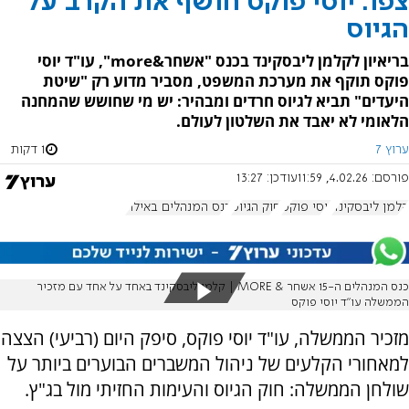
צפו: יוסי פוקס חושף את הקרב על
הגיוס
בריאיון לקלמן ליבסקינד בכנס "אשחר&more", עו"ד יוסי
פוקס תוקף את מערכת המשפט, מסביר מדוע רק "שיטת
היעדים" תביא לגיוס חרדים ומבהיר: יש מי שחושש שהמחנה
הלאומי לא יאבד את השלטון לעולם.
ערוץ 7
1 דקות
פורסם:
4.02.26, 11:59
עודכן:
13:27
קלמן ליבסקינד
יוסי פוקס
חוק הגיוס
כנס המנהלים באילת
כנס המנהלים ה-15 אשחר & MORE | קלמן ליבסקינד באחד על אחד עם מזכיר
הממשלה עו"ד יוסי פוקס
מזכיר הממשלה, עו"ד יוסי פוקס, סיפק היום (רביעי) הצצה
למאחורי הקלעים של ניהול המשברים הבוערים ביותר על
שולחן הממשלה: חוק הגיוס והעימות החזיתי מול בג"ץ.