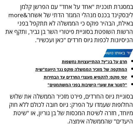
במסגרת תוכנית "אחד על אחד" עם הפרשן קלמן
ליבסקינד בכנס מנהלי המגזר הדתי של אשחר&more
באילת, הבהיר פוקס כי הממשלה לא תתקפל בפני
הרשות השופטת בסוגיית פיטורי השר בן גביר, ותקף את
הניסיונות לכפות גיוס חרדים "כאן ועכשיו".
עוד באותו נושא:
חרם על בג"ץ? ההתייעצויות נחשפות
המתקפה של מזכיר הממשלה פוקס נגד היועמ"שית
יוסי פוקס: להקפיא מעצרי החרדים עד הבחירות
"לסגור את שערי הישיבות בפני המשתמטים"
בסוגיית גיוס החרדים, פירט מזכיר הממשלה את שלוש
החלופות שעמדו על הפרק: גיוס חובה לכולם ללא חוק
מיוחד, חזרה לשיטת המכסות של בן גוריון, או "שיטת
היעדים" שהממשלה אימצה.