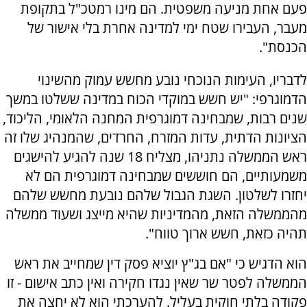
פעם אחת מניעה משפטית. הם מינו רמטכ"ל בתקופת
מעבר, העבירו שטח ימי למדינה אחרת בלי אישור של
הכנסת".
לדבריו, העימות הנוכחי נובע מחשש עמוק מהשינוי
הדמוגרפי: "יש חשש במוקדי הכוח במדינה ששלטו במשך
שנים רבות, שמבחינה דמוגרפית המחנה הלאומי, הליכוד,
הציונות הדתית, עדות המזרח, החרדים, שהמנהיג שלו זה
ראש הממשלה נתניהו, מצליח 18 שנה להגיע להישגים
משמעותיים, הם חוששים שמבחינה דמוגרפית הם לא
יחזרו לשלטון. השגת הגבול שלהם נובעת מחשש שלהם
מהממשלה הזאת, מהמדיניות שהיא מייצג ושעוד ממשלה
תהיה כזאת, חשש ארוך טווח".
הוא הדגיש כי "אם בג"ץ יוציא פסק דין שמחייב את ראש
הממשלה לפטר שר שאין נגדו חקירה ואין כתב אישום - זו
פקודה בלתי חוקית בעליל. להערכתי הוא לא יחצה את