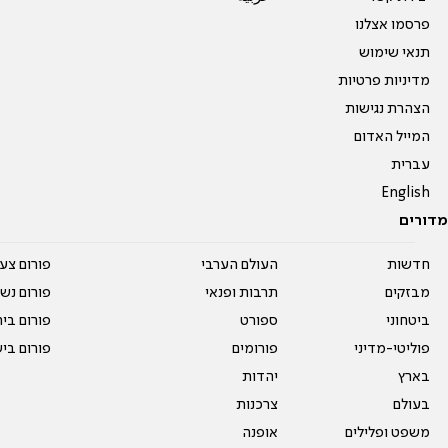
פרסמו אצלנו
תנאי שימוש
מדיניות פרטיות
הצהרת נגישות
המייל האדום
עברית
English
מדורים
חדשות
העולם הערבי
פורום צע
מבזקים
תרבות ופנאי
פורום נשו
ביטחוני
ספורט
פורום בי
פוליטי-מדיני
פורומים
פורום בי
בארץ
יהדות
בעולם
צרכנות
משפט ופלילים
אופנה