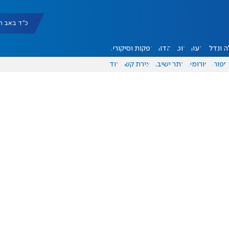
כ"ד באב תשפ"ו |
 ונדל"ן
דעות
אוכל
יהדות
הפקות וסיקורים
ספורט
פורומים
אתר ישיבה
יצירת קשר
עוד