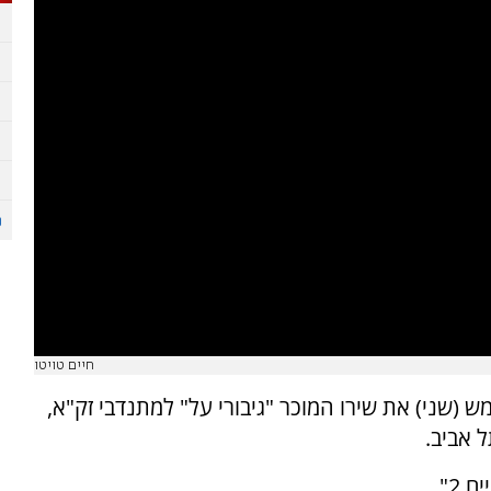
חיים טויטו
 להקת "התקווה 6", הקדיש אמש (שני) את שירו המוכר "גיבורי על" למתנדבי זק"א,
 אביב.
המופע, תחת השם “חסידות בקלאס - ובחרת בחיים 2",