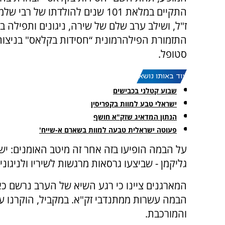
התקיים במלאת 101 שנים להולדתו של רב
ז"ל, ושילב ערב שלם של שירה, ניגונים ותפילה ב
התזמורת הפילהרמונית “חסידות בקלאס" בניצוחו
סטופל.
עוד באותו נושא:
שבוע קטלני בכבישים
ישראלי טבע למוות בקפריסין
הנתון המדאיג שזק"א חושף
פעוטה ישראלית טבעה למוות בשארם א-שייח'
על הבמה הופיעו בזה אחר זה מיטב האומנים: ישי ר
גליקמן - שביצעו גרסאות מרגשות לשיריו ולניגוני
המארגנים ציינו כי רגע השיא של הערב נרשם כאש
הבמה עשרות ממתנדבי זק"א. במקביל, הוקרנו 
והמורכבת.