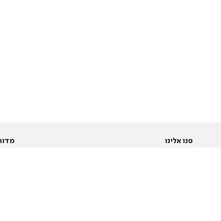
פנו אלינו
מדור
אודות
Pусский
חד
יצירת קשר
عربية
מב
פרסמו אצלנו
בי
תנאי שימוש
פו
מדיניות פרטיות
בא