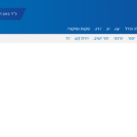
כ"ד באב תשפ"ו |
 ונדל"ן
דעות
אוכל
יהדות
הפקות וסיקורים
ספורט
פורומים
אתר ישיבה
יצירת קשר
עוד