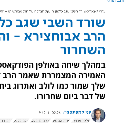
מצב תורני
ערוץ 7
בארץ
שורד השבי שגב כלפון חושף: הברכה של הרב אבוחצירא - וה
שורד השבי שגב כלפ
הרב אבוחצירא - וה
השחרור
האמירה המצמררת שאמר הרב דוד
שלך שמור כמו לולב ואתרוג ביחד
של דבר ביום שחרורו.
יוני קמפינסקי
11.02.26, 9:42
אולפן ערוץ 7
פודקאסטים
חטופים בעזה
שגב כלפון
הרב דוד