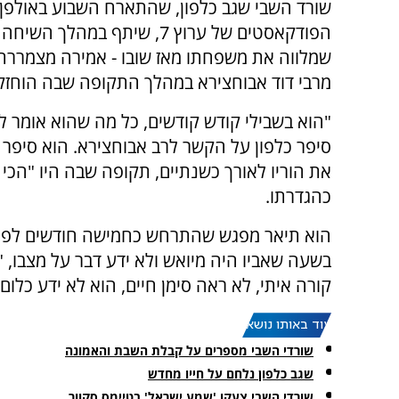
שורד השבי שגב כלפון, שהתארח השבוע באולפן
הפודקאסטים של ערוץ 7, שיתף במהלך
שמלווה את משפחתו מאז שובו - אמירה מצמררת
מרבי דוד אבוחצירא במהלך התקופה שבה הוחזק 
"הוא בשבילי קודש קודשים, כל מה שהוא אומר לי
סיפר כלפון על הקשר לרב אבוחצירא. הוא סיפר כ
את הוריו לאורך כשנתיים, תקופה שבה היו "הכי 
כהגדרתו.
הוא תיאר מפגש שהתרחש כחמישה חודשים לפני
בשעה שאביו היה מיואש ולא ידע דבר על מצבו, 
קורה איתי, לא ראה סימן חיים, הוא לא ידע כלום"
עוד באותו נושא:
שורדי השבי מספרים על קבלת השבת והאמונה
שגב כלפון נלחם על חייו מחדש
שורדי השבי צעקו 'שמע ישראל' בטיימס סקוור