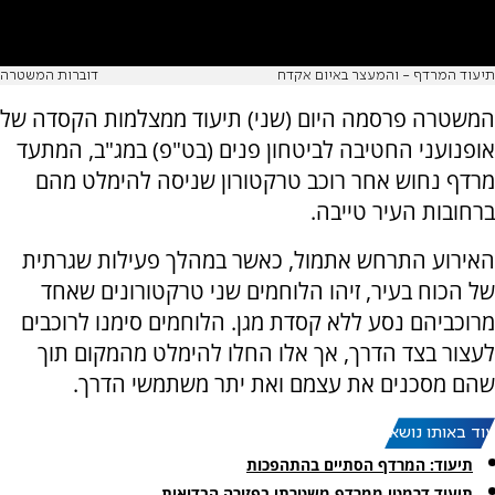
תיעוד המרדף - והמעצר באיום אקדח
דוברות המשטרה
המשטרה פרסמה היום (שני) תיעוד ממצלמות הקסדה של
אופנועני החטיבה לביטחון פנים (בט"פ) במג"ב, המתעד
מרדף נחוש אחר רוכב טרקטורון שניסה להימלט מהם
ברחובות העיר טייבה.
האירוע התרחש אתמול, כאשר במהלך פעילות שגרתית
של הכוח בעיר, זיהו הלוחמים שני טרקטורונים שאחד
מרוכביהם נסע ללא קסדת מגן. הלוחמים סימנו לרוכבים
לעצור בצד הדרך, אך אלו החלו להימלט מהמקום תוך
שהם מסכנים את עצמם ואת יתר משתמשי הדרך.
עוד באותו נושא:
תיעוד: המרדף הסתיים בהתהפכות
תיעוד דרמטי ממרדף משטרתי בפזורה הבדואית