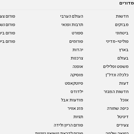
מדורים
חדשות
העולם הערבי
פורום צע
מבזקים
תרבות ופנאי
פורום נשו
ביטחוני
ספורט
פורום בי
פוליטי-מדיני
פורומים
פורום בי
בארץ
יהדות
בעולם
צרכנות
משפט ופלילים
אופנה
כלכלה ונדל"ן
מוסיקה
דעות
פיוטקאסט
חדשות המגזר
ילדודס
אוכל
מודעות אבל
כיפה שחורה
מזג אוויר
דיגיטל
תגיות
צעירים
פורום הריון ולידה
רפואה שלמה
פורום לקראת נישואין וזוגיות