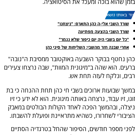
בזמן שהוא בוכה ומעכל את הסיטואציה.
עוד באותו נושא:
שורד השבי אלי-ה כהן התארס: "ניצחנו"
שורד השבי בהצעה מפתיעה
"כל יום בשבי היה יום כיפור שלא נגמר"
אחרי שבנה חזר מהשבי: השליחות של סיגי כהן
כהן נחטף בבוקר השבעה באוקטובר ממסיבת ה"נובה"
ברעים. הוא שהה ב"מיגונית המוות", שבה נרצחו צעירים
רבים, ונלקח לעזה תחת אש.
במשך שבועות ארוכים בשבי חי כהן תחת ההנחה כי בת
זוגו, זיו עבוד, נרצחה באותה מיגונית. הוא לא ידע כי זיו
ניצלה, ובהמשך הפכה לאחד הקולות הבולטים במאבק
הציבורי לשחרורו, כשהיא מתראיינת ופועלת להשבתו.
לפני מספר חודשים, הסיפור שהחל בטרגדיה הסתיים