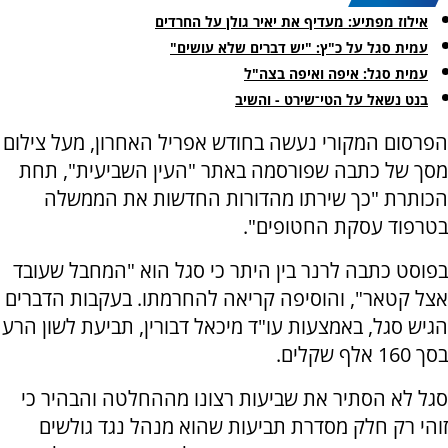
אילוז מפתיע: מעדיף את יאיר גולן על החרדים
עמית סגל על כ"ץ: "יש דברים שלא עושים"
עמית סגל: איפה ואיפה בצה"ל
בנט נשאל על הטי־שירט - והשיב
הפרסום המקורי נעשה בחודש אפריל האחרון, מעל צילום
מסך של כתבה שפורסמה באתר "העין השביעית", תחת
הכותרת "כך שירתו מהדורות החדשות את הממשלה
בטרפוד עסקת החטופים".
בפוסט כתבה לרנר בין היתר כי סגל הוא "המחבל שעובד
אצל קטאר", והוסיפה קריאה להחרמתו. בעקבות הדברים
הגיש סגל, באמצעות עו"ד מיכאל דבורין, תביעת לשון הרע
בסך 160 אלף שקלים.
סגל לא הסתיר את שביעות רצונו מההחלטה והבהיר כי
זוהי רק חלק מסדרת תביעות שהוא מנהל נגד גולשים