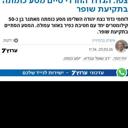
צפו: הגדוד החרדי סיים מסע כומתה
בתקיעת שופר
לוחמי גדוד נצח יהודה השלימו מסע כומתה מאתגר בן כ-50
קילומטרים יחד עם חטיבת כפיר באזור עפולה. המסע הסתיים
בתקיעת שופר.
איציק ברנדויין
1 דקות
25.02.26, 11:36
נצח יהודה
הרב שאול עבדיאל
מסע כומתה