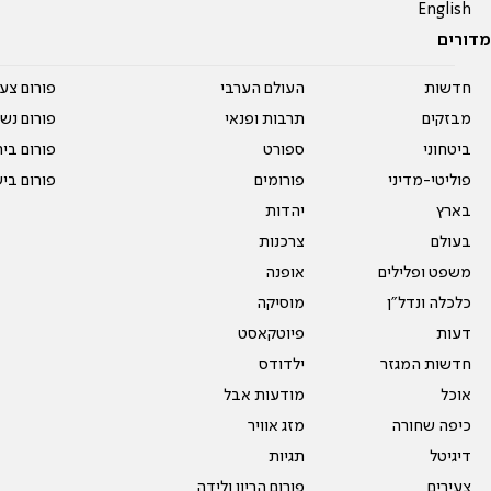
English
מדורים
חדשות
העולם הערבי
פורום צע
מבזקים
תרבות ופנאי
פורום נשו
ביטחוני
ספורט
פורום בי
פוליטי-מדיני
פורומים
פורום בי
בארץ
יהדות
בעולם
צרכנות
משפט ופלילים
אופנה
כלכלה ונדל"ן
מוסיקה
דעות
פיוטקאסט
חדשות המגזר
ילדודס
אוכל
מודעות אבל
כיפה שחורה
מזג אוויר
דיגיטל
תגיות
צעירים
פורום הריון ולידה