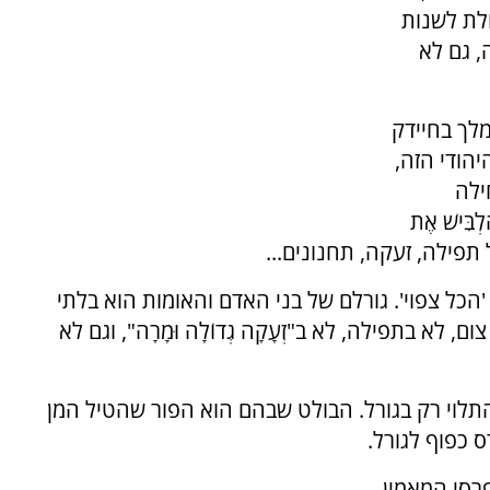
ולת לשנות
, גם לא
לך בחיידק
הודי הזה,
ילה
ִּישׁ אֶת
 תפילה, זעקה, תחנונים...
כל צפוי'. גורלם של בני האדם והאומות הוא בלתי
א בתפילה, לא ב"זְעָקָה גְדוֹלָה וּמָרָה", וגם לא
התלוי רק בגורל. הבולט שבהם הוא הפור שהטיל המן
רס כפוף לגורל.
רסי המאמין