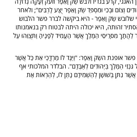
, קרע בגדיו ולבש שַׂק וָאֵפֶר וזעק זְעָקָה גְדוֹלָה
וְצוֹם וּבְכִי וּמִסְפֵּד שַׂק וָאֵפֶר יֻצַּע לָרַבִּים"; ולאחר
ובש שַׂק וָאֵפֶר - היא ביקשה לברר פשר הלבוש
תיר זהותה, היא יכולה היתה לבטוח רק בנאמנותו
ִסָּרִיסֵי הַמֶּלֶךְ אֲשֶׁר הֶעֱמִיד לְפָנֶיהָ וַתְּצַוֵּהוּ עַל
ַׂק וָאֵפֶר: "וַיַּגֶּד לוֹ מׇרְדֳּכַי אֵת כׇּל אֲשֶׁר
ַל גִּנְזֵי הַמֶּלֶךְ בַּיְּהוּדִים לְאַבְּדָם". הבלדר המלכותי אף
ר נִתַּן בְּשׁוּשָׁן לְהַשְׁמִידָם נָתַן לוֹ, לְהַרְאוֹת אֶת