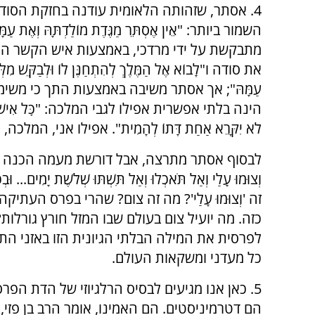
4. אסתר, שזהותה הלאומית עודנה בחזקת הסוד 
השמור ביותר: "אֵין אֶסְתֵּר מַגֶּדֶת מוֹלַדְתָּהּ וְאֶת עַמָּ
מתבקשת על ידי מרדכי, באמצעות איש הקשר ה
את סודה ו"לָבוֹא אֶל הַמֶּלֶךְ לְהִתְחַנֶּן לוֹ וּלְבַקֵּשׁ מִלְּ
עַמָּהּ"; אך אסתר משיבה באמצעות התך כי משימ
הינה בלתי אפשרית אפילו לגבי המלכה: "כׇּל אִישׁ וְאִשָּׁה
לֹא יִקָּרֵא אַחַת דָּתוֹ לְהָמִית". אפילו אני, המלכ
לבסוף אסתר מתרצה, אבל דורשת מעמה הכנה רוחנית: "לֵךְ כ
וְצוּמוּ עָלַי וְאַל תֹּאכְלוּ וְאַל תִּשְׁתּוּ שְׁלֹשֶׁת יָמִ
זה 'וְצוּמוּ עָלַי'? מה זה צום? שהרי בפרס העת
כזה. מה יועיל צום בעולם שבו המזל חורץ גורלות
לפרסית את המילה הבלתי הגיונית הזו באזני התך: צום
כל מעדני ומשקאות העולם.
5. כאן אנו מגיעים לבסיס הרלגיוזי של הדת הפר
הם דטרמיניסטים. הם האמינו, אומר הרב בן פזי,