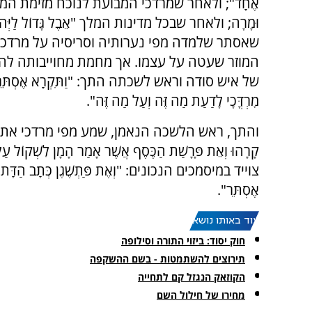
אֶחָד"; ולאחר שמרדכי המבועת לנוכח מזימת המן האגגי
וּמָרָה; ולאחר שבכל מדינות המלך "אֵבֶל גָּדוֹל לַיְּהוּדִים 
שאסתר שלמדה מפי נערותיה וסריסיה על מרדכי של
המוזר שעטה על עצמו. אך מחמת מחוייבותה להס
של איש סודה וראש לשכתה התך: "וַתִּקְרָא אֶסְתֵּר לַהֲתָךְ מ
מׇרְדֳּכָי לָדַעַת מַה זֶּה וְעַל מַה זֶּה".
והתך, ראש הלשכה הנאמן, שמע מפי מרדכי את פשר אופנת הש
קָרָהוּ וְאֵת פָּרָשַׁת הַכֶּסֶף אֲשֶׁר אָמַר הָמָן לִשְׁקוֹל ע
צוייד במיסמכים הנכונים: "וְאֶת פַּתְשֶׁגֶן כְּתָב הַדָּת אֲשֶׁ
אֶסְתֵּר".
עוד באותו נושא:
חוק יסוד: ביזוי התורה וסילופה
תירוצים להשתמטות - בשם ההשקפה
הקוזאק הנגזל קם לתחייה
מחירו של חילול השם