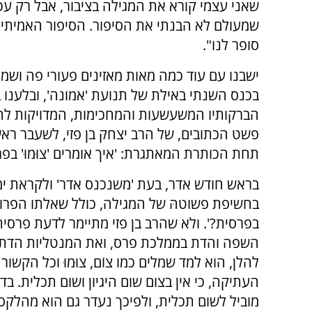
שאני עצמי קורא את המגילה בציבור, אבל רק עכש
שמעולם לא הבנתי את הסיפור. הסיפור האמיתי 
סופר לנו".
ישבנו עם עוד כמה מאות מאזינים פעורי פה ושמו
בכנס השנתי באילת של תנועת 'אמונה', ובלענו
הברקותיו המשעשעות והמחכימות, המדויקות לה
פשט הכתובים, של הרב יצחק בן פזי, לשעבר רא
תחת הכותרת המאתגרת: 'איך אומרים 'צוּמוּ' בפר
בראש חודש אדר, בעת 'משנכנס אדר' ולקראת ימ
בחשיפת פשוטהּ של המגילה, כולל שאלתו הפרובוק
בפרסית?'. ולא שהרב בן פזי מתיימר לדעת פרסית.
השפה והדת בממלכת פרס, ואת המנטליות הדתית 
להלן, הוא למד שמלים כמו צוֹם, צוּמוּ וכל הקשו
העתיקה, כי אין בצום שום היגיון ושום תכלית. בדיוק כפי
מוביל לשום תכלית, ולפיכך נעדר גם הוא מהלקסי