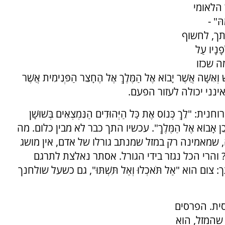
הלאומי
הּ" -
תך, לחשוף
פָנָיו עַל
ה שכזו
 אֲשֶׁר יָבוֹא אֶל הַמֶּלֶךְ אֶל הֶחָצֵר הַפְּנִימִית אֲשֶׁר
ה, אינני יכולה לעזור הפעם.
ְּנוֹס אֶת כׇּל הַיְּהוּדִים הַנִּמְצְאִים בְּשׁוּשָׁן
ים... וּבְכֵן אָבוֹא אֶל הַמֶּלֶךְ". עכשיו התך כבר לא מבין כלום. מה
יקה, שמאמינה רק במזל שמנתב גורלו של אדם, אין מושג
? והרי הכל נגזר בידי הגורל. אסתר נאלצת לתרגם
 הוא "אַל תֹּאכְלוּ וְאַל תִּשְׁתּוּ", גם כשעל שולחנך
סית. הפרסים
 שהמזל, הוא