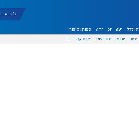
כ"ג באב תשפ"ו |
 ונדל"ן
דעות
אוכל
יהדות
הפקות וסיקורים
ספורט
פורומים
אתר ישיבה
יצירת קשר
עוד