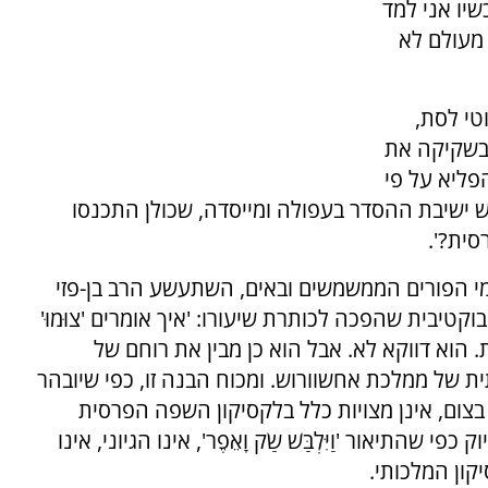
יו אני למד
מעולם לא
טי לסת,
 בשקיקה את
פליא על פי
ש ישיבת ההסדר בעפולה ומייסדה, שכולן התכנסו
סית?'.
י הפורים הממשמשים ובאים, השתעשע הרב בן-פזי
טיבית שהפכה לכותרת שיעורו: 'איך אומרים 'צוּמוּ'
 הוא דווקא לא. אבל הוא כן מבין את רוחם של
של ממלכת אחשוורוש. ומכוח הבנה זו, כפי שיובהר
ר בצום, אינן מצויות כלל בלקסיקון השפה הפרסית
 שהתיאור 'וַיִּלְבַּשׁ שַׂק וָאֵפֶר', אינו הגיוני, אינו
קון המלכותי.