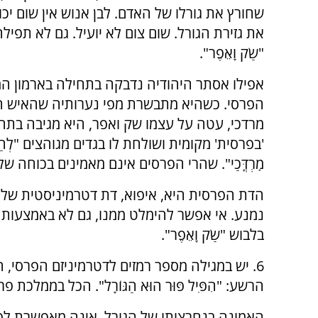
שחורץ את גורלו של האדם. לבן אנוש אין שום יכ
את גזירת הגורל. שום צום לא יועיל. גם לא תפילה
"שַׂק וָאֵפֶר".
אפילו אסתר היהודיה נדבקה בתחילה בארמון המ
הפרסי. כשהיא מתבשרת מפי נערותיה שהאיש הי
מרדכי, עטה על עצמו שק ואפר, היא מגיבה בתח
'בפרסית' מקומית ושולחת לו בגדים מגוהצים "לְהַלְב
מׇרְדֳּכַי". שהרי הפרסים אינם מאמינים בכוחה של
הדת הפרסית היא, איפוא, דת דטרמיניסטית של 'ה
נמנע. אי אפשר להימלט ממנו, גם לא באמצעות צום, ל
בלבוש "שַׂק וָאֵפֶר".
6. יש במגילה מספר רמזים לדטרמיניזם הפרסי, 
הרשע: "הִפִּיל פּוּר הוּא הַגּוֹרָל". הכל בממלכת פ
האמונה בנחרצותו של הגורל, אינה מאפשרת לפ