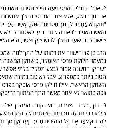
2. אבל התגלית המפתיעה היי שהגיבור האמיתי 
או המן הרשע, אלא אחד מסריסי המלך אחשוורוש 
"וַתִּקְרָא אֶסְתֵּר לַהֲתָךְ מִסָּרִיסֵי הַמֶּלֶךְ אֲשֶׁר הֶעֱמִיד ל
האיש האפור לכאורה שנבחר ע"י אסתר למלא שליח
שישב לפני שער המלך לבוש שק ואפר, הוא האיש
הרב בן פזי הישווה את דמותו של התך למה שמכו
במעמד חלוקת פרסי האוסקר, כ'שחקן המשנה הטו
"שחקן המשנה אמור לבצע תפקיד בלתי אפשרי. ע
הטוב ביותר כמספר 2, אבל לא טוב במידה ש
השחקן הראשי". אילו חולקו פרסי אוסקר בפרס ו
זוכה בתואר לא אחר מאשר התך המתווך הדיסקר
3.התך, בלדר הצמרת, הוא נקודת המהפך של פו
שלמרדכי נודעה תכניתו השטנית של המן הרשע "לְ
לַהֲרֹג וּלְאַבֵּד אֶת כׇּל הַיְּהוּדִים מִנַּעַר וְעַד זָקֵן טַף וְנָש