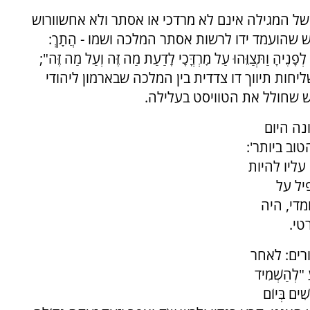
של המגילה אינם לא מרדכי או אסתר ולא אחשוורוש
שהועמד ידו לרשות אסתר המלכה ושמו - הֲתָךְ:
ְפָנֶיהָ וַתְּצַוֵּהוּ עַל מׇרְדֳּכָי לָדַעַת מַה זֶּה וְעַל מַה זֶּה";
ות תיווך דו צדדית בין המלכה שבארמון ליהודי
 שחולל את הטוויסט בעלילה.
נה היום
ב ביותר':
ליו להיות
תאפיל על
מדי, היה
טי.
רים: לאחר
הַשְׁמִיד
ִׁים בְּיוֹם