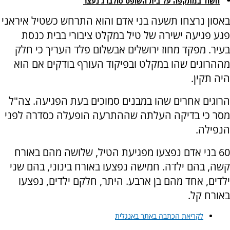
חשוד במתקפה על בית השופט סולברג נעצר
באסון נרצחו תשעה בני אדם והוא התרחש כשטיל איראני
פגע פגיעה ישירה של טיל במקלט ציבורי בבית כנסת
בעיר. מפקד מחוז ירושלים אבשלום פלד העריך כי חלק
מההרוגים שהו במקלט ובפיקוד העורף בודקים אם הוא
היה תקין.
הרוגים אחרים שהו במבנים סמוכים בעת הפגיעה. צה"ל
מסר כי בדיקה העלתה שההתרעה הופעלה כסדרה לפני
הנפילה.
60 בני אדם נפצעו מפגיעת הטיל, שלושה מהם באורח
קשה, בהם ילדה. חמישה נפצעו באורח בינוני, בהם שני
ילדים, אחד מהם בן ארבע. היתר, חלקם ילדים, נפצעו
באורח קל.
לקריאת הכתבה באתר באנגלית