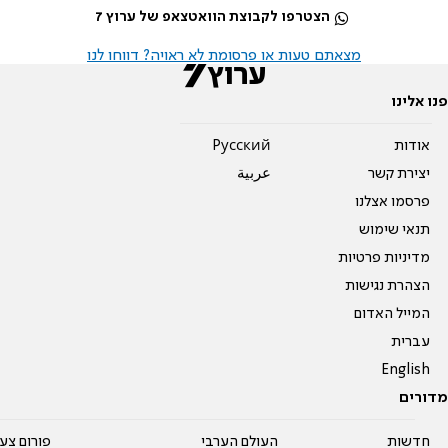
הצטרפו לקבוצת הוואטצאפ של ערוץ 7
מצאתם טעות או פרסומת לא ראויה? דווחו לנו
פנו אלינו
אודות
Pусский
יצירת קשר
عربية
פרסמו אצלנו
תנאי שימוש
מדיניות פרטיות
הצהרת נגישות
המייל האדום
עברית
English
מדורים
חדשות
העולם הערבי
פורום צע