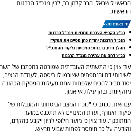
הראשי לישראל, הרב קלמן בר, לבין מנכ"ל הרבנות
הראשית.
עוד באותו נושא:
בג"ץ הקפיא העברת סמכויות מנכ"ל הרבנות
מנכ"ל הרבנות יהודה כהן מסיים את תפקידו
מהלך חריג ברבנות: סמכויות נלקחו מהמנכ"ל
בג"ץ דחה את עתירת מנכ"ל הרבנות
עוד צוין כי התשתית העובדתית שפורטה במכתבו של השר
לשירותי דת ובנספחים שצורפו לו ביססה, לעמדת הנציב,
יסוד סביר להניח שלפחות אחת מעילות הפסקת הכהונה
מתקיימת, ובהן עילת אי אמון.
עם זאת, נכתב כי "נוכח המצב הביטחוני והמגבלות של
פיקוד העורף, ועדת המינויים לא תתכנס במועד
המתוכנן". עוד צוין כי מועד חלופי לדיון ייקבע בהקדם,
והודעה על כך תימסר לפחות שבוע מראש.