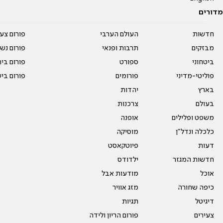
מדורים
חדשות
העולם הערבי
פורום צע
מבזקים
תרבות ופנאי
פורום נשו
ביטחוני
ספורט
פורום בי
פוליטי-מדיני
פורומים
פורום בי
בארץ
יהדות
בעולם
צרכנות
משפט ופלילים
אופנה
כלכלה ונדל"ן
מוסיקה
דעות
פיוטקאסט
חדשות המגזר
ילדודס
אוכל
מודעות אבל
כיפה שחורה
מזג אוויר
דיגיטל
תגיות
צעירים
פורום הריון ולידה