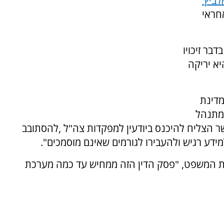
ביץ'
חראי
בר זיכויו
א יריקה
מדינת
 מתנהל
 הצליח להיכנס ביודעין למפקדות צה"ל ,להסתובב
ידע רגיש ולהעבירו לגורמים שאינם מוסמכים".
רכת המשפט, "פסק הדין הזה ממחיש עד כמה מערכת