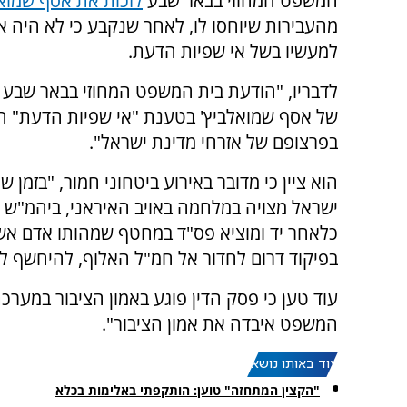
המשפט המחוזי בבאר שבע
לזכות את אסף שמואל
מהעבירות שיוחסו לו, לאחר שנקבע כי לא היה א
למעשיו בשל אי שפיות הדעת.
לדבריו, "הודעת בית המשפט המחוזי בבאר שבע בד
של אסף שמואלביץ' בטענת "אי שפיות הדעת" הי
בפרצופם של אזרחי מדינת ישראל".
הוא ציין כי מדובר באירוע ביטחוני חמור, "בזמן ש
ישראל מצויה במלחמה באויב האיראני, ביהמ"ש
כלאחר יד ומוציא פס"ד במחטף שמהותו אדם אשר
בפיקוד דרום לחדור אל חמ"ל האלוף, להיחשף למ
עוד טען כי פסק הדין פוגע באמון הציבור במע
המשפט איבדה את אמון הציבור".
עוד באותו נושא:
"הקצין המתחזה" טוען: הותקפתי באלימות בכלא