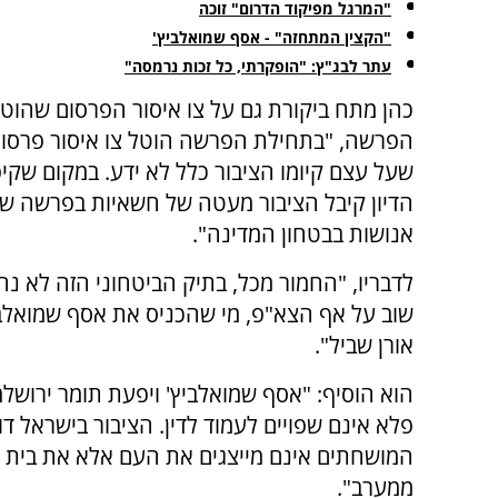
"המרגל מפיקוד הדרום" זוכה
"הקצין המתחזה" - אסף שמואלביץ'
עתר לבג"ץ: "הופקרתי, כל זכות נרמסה"
כהן מתח ביקורת גם על צו איסור הפרסום שהוט
הפרשה, "בתחילת הפרשה הוטל צו איסור פרסום 
שעל עצם קיומו הציבור כלל לא ידע. במקום שקיפ
הדיון קיבל הציבור מעטה של חשאיות בפרשה ש
אנושות בבטחון המדינה".
לדבריו, "החמור מכל, בתיק הביטחוני הזה לא נ
שוב על אף הצא"פ, מי שהכניס את אסף שמואלביץ
אורן שביל".
הוא הוסיף: "אסף שמואלביץ' ויפעת תומר ירושל
פלא אינם שפויים לעמוד לדין. הציבור בישראל דו
המושחתים אינם מייצגים את העם אלא את בית ג
ממערב".