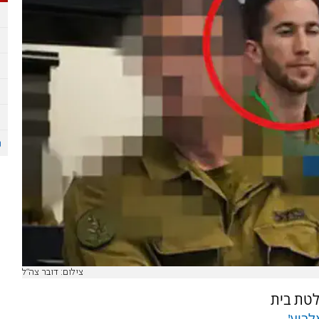
צילום: דובר צה"ל
לטת בית