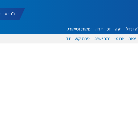
כ"ו באב תשפ"ו |
 ונדל"ן
דעות
אוכל
יהדות
הפקות וסיקורים
ספורט
פורומים
אתר ישיבה
יצירת קשר
עוד