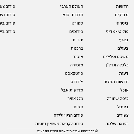
חדשות
העולם הערבי
פורום צע
מבזקים
תרבות ופנאי
פורום נשו
ביטחוני
ספורט
פורום בי
פוליטי-מדיני
פורומים
פורום בי
בארץ
יהדות
בעולם
צרכנות
משפט ופלילים
אופנה
כלכלה ונדל"ן
מוסיקה
דעות
פיוטקאסט
חדשות המגזר
ילדודס
אוכל
מודעות אבל
כיפה שחורה
מזג אוויר
דיגיטל
תגיות
צעירים
פורום הריון ולידה
רפואה שלמה
פורום לקראת נישואין וזוגיות
© כל הזכויות שמורות לישראל נשיונל ניוז בע"מ.