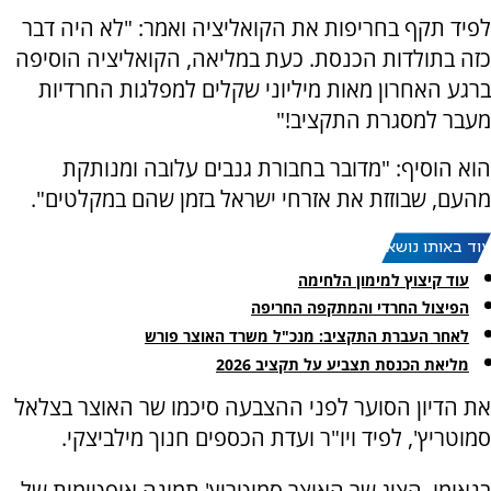
לפיד תקף בחריפות את הקואליציה ואמר: "לא היה דבר
כזה בתולדות הכנסת. כעת במליאה, הקואליציה הוסיפה
ברגע האחרון מאות מיליוני שקלים למפלגות החרדיות
מעבר למסגרת התקציב!"
הוא הוסיף: "מדובר בחבורת גנבים עלובה ומנותקת
מהעם, שבוזזת את אזרחי ישראל בזמן שהם במקלטים".
עוד באותו נושא:
עוד קיצוץ למימון הלחימה
הפיצול החרדי והמתקפה החריפה
לאחר העברת התקציב: מנכ"ל משרד האוצר פורש
מליאת הכנסת תצביע על תקציב 2026
את הדיון הסוער לפני ההצבעה סיכמו שר האוצר בצלאל
סמוטריץ', לפיד ויו"ר ועדת הכספים חנוך מילביצקי.
בנאומו, הציג שר האוצר סמוטריץ' תמונה אופטימית של