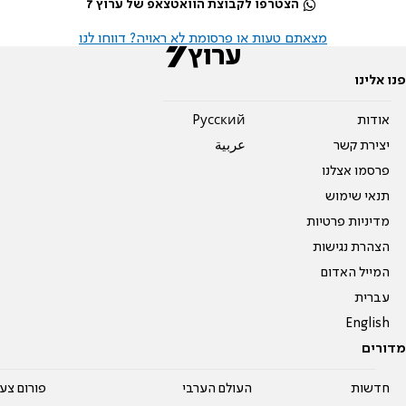
הצטרפו לקבוצת הוואטצאפ של ערוץ 7
מצאתם טעות או פרסומת לא ראויה? דווחו לנו
פנו אלינו
אודות
Pусский
יצירת קשר
عربية
פרסמו אצלנו
תנאי שימוש
מדיניות פרטיות
הצהרת נגישות
המייל האדום
עברית
English
מדורים
חדשות
העולם הערבי
פורום צע