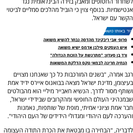
לשחרור החטופים ומאבק בזירה הבינלאומית נגד
אנטישמיות. בנוסף צוין כי הוביל מהלכים סמליים לביטוי
הקשר עם ישראל.
עוד באותו נושא:
פרופ׳ אבי ריבקינד מהדסה נבחר להשיא משואה
איש העסקים סילבן אדמס ישיא משואה
ורד בן סעדון: "מתרגשת על הזכות הגדולה"
הנחיה חריגה לבמאי טקס הדלקת המשואות
רגב אמרה, "בשנים המורכבות כל כך שאנחנו מצויים
בעיצומן, מדינת ישראל מצאה בבואנוס איירס ידיד אמת
ושותף מסור לדרך. הנשיא חאבייר מיליי הוא מהבולטים
שבמנהיגי העולם החופשי ומהקרובים שבידידי ישראל,
חבר אמת וציוני אמיתי, מופת של שותפות, נאמנות
והערכה לעם היהודי ומגדולי הידידים של העם היהודי".
לדבריה, "הבחירה בו מבטאת את הכרת התודה העצומה