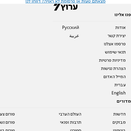
מצאתם טעות או פרסומת לא ראויה? דווחו לנו
פנו אלינו
אודות
Pусский
יצירת קשר
عربية
פרסמו אצלנו
תנאי שימוש
מדיניות פרטיות
הצהרת נגישות
המייל האדום
עברית
English
מדורים
חדשות
העולם הערבי
פורום צע
מבזקים
תרבות ופנאי
פורום נשו
ביטחוני
ספורט
פורום בי