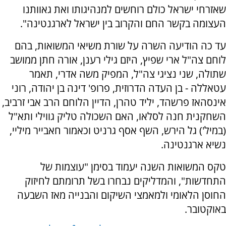
שאזרחי ישראל כולם רוחשים למנהיגותו ואת גאוותנו
העצומה בקשר החם והקרוב בין ישראל לארגנטינה".
עד כה הודיעה השרה על שורת משיאי המשואות, בהם
לוחם צה"ל ארי שפיץ, היזם גילי רענן, אורה חתן ממושב
שתולה, שני נציגי צה"ל, המפיק משה אדרי, תאמר
עטאללה - בן העדה הדרוזית, פרופ' דינה בן יהודה, רוני
אינסהאז פרשהד, יליד טהרן, הדיין הלוחם הרב אבי זרביב,
השחקנית חנה לסלאו, האם השכולה טליק גווילי ותא"ל
(במיל') גל הירש, השף אסף גרניט וכאמור חאבייר מיליי,
נשיא ארגנטינה.
טקס המשואות השנה יעמוד בסימן "עוצמות של
התחדשות", והמדליקים נבחרו בשל תרומתם לחיזוק
החוסן הלאומי ולמאמצי השיקום והבנייה מאז השבעה
באוקטובר.