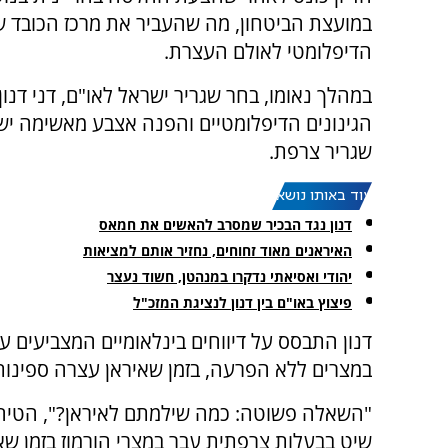
במועצת הביטחון, מה שהעביר את מרכז הכובד 
הדיפלומטי לאולם העצרת.
במהלך נאומו, בחר שגריר ישראל לאו"ם, דני דנון
הגינונים הדיפלומטיים והפנה אצבע מאשימה יש
שגריר צרפת.
עוד באותו נושא:
דנון נגד הבכיר שמסרב להאשים את חמאס
האיראנים מאוד זחוחים, נחזיר אותם למציאות
יהודי ואסיאתי נדקרו במנהטן, חשוד נעצר
פיצוץ באו"ם בין דנון לנציגת המזכ"ל
דנון התבסס על דיווחים בינלאומיים המצביעים 
במצרים ללא הפרעה, בזמן שאיראן עצרה ספינות
"השאלה פשוטה: כמה שילמתם לאיראן?", הטיח דנ
שיט בבעלות צרפתית עבר במצרי הורמוז בזמן ש