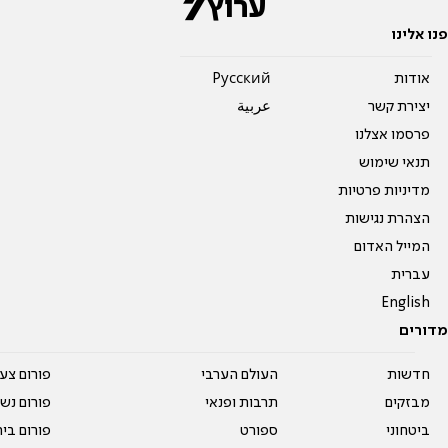
פנו אלינו
אודות
Pусский
יצירת קשר
عربية
פרסמו אצלנו
תנאי שימוש
מדיניות פרטיות
הצהרת נגישות
המייל האדום
עברית
English
מדורים
חדשות
העולם הערבי
פורום צע
מבזקים
תרבות ופנאי
פורום נשו
ביטחוני
ספורט
פורום בי