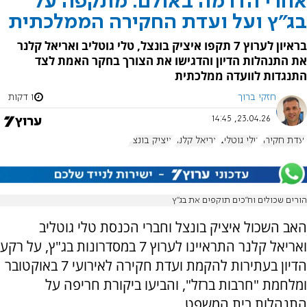
אחרי הדרמה באולם: מתקפה על
בג"ץ ועל ועדת החקירה הממלכתית
בראיון לערוץ 7 תקפו איציק בונצל, טלי גוטליב ואריאל קלנר
את התנהלות הדיון והדגישו את הצורך בחקר האמת לצד
התנגדות לוועדה ממלכתית
חזקי ברוך
1 דקות
23.04.26, 14:45
ועדת חקירה
טלי גוטליב
אריאל קלנר
איציק בונצל
הורים שכולים וח"כים תוקפים את בג"ץ
האב השכול איציק בונצל וחברי הכנסת טלי גוטליב
ואריאל קלנר התראיינו לערוץ 7 במסדרונות בג"ץ, על רקע
הדיון בעתירות להקמת ועדת חקירה לאירועי 7 באוקטובר
ומלחמת "חרבות ברזל", והביעו ביקורת חריפה על
התנהלות בית המשפט.