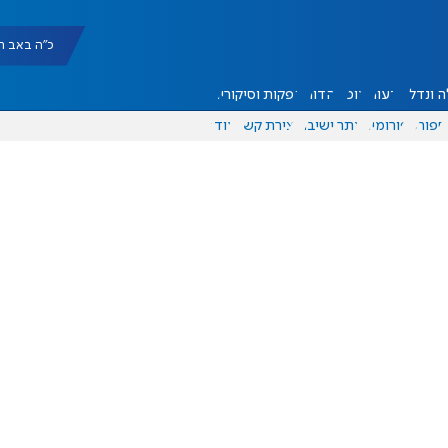
כ"ה באב תשפ"ו |
 ונדל"ן
דעות
אוכל
יהדות
הפקות וסיקורים
ספורט
פורומים
אתר ישיבה
יצירת קשר
עוד