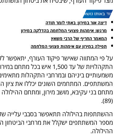
מצד פיקוד העורף, שיבטיח את ביטחון המשתתפים
עוד באותו נושא:
דיצה אור במירון: באתי לומר תודה
מרגש: אימהות פצועי המלחמה בהדלקה במירון
המאמר החריף של הרבי משאץ
תפילה במירון עם אימהות פצועי המלחמה
על פי המתווה שאישר פיקוד העורף, יתאפשר לק
התקהלויות של עד 1,500 איש בכל מתחם
משמעותיים ביניהם ובמרחבי התקהלות מתאימים
המשתתפים. המתחמים השונים יכללו את ציון הר
מתחם בני עקיבא, מושב מירון, ומתחם ההילולה 
(89).
ההשתתפות בהילולה תתאפשר בסבבי עלייה של ע
מספר המשתתפים ישקלל את מרחבי הביטחון הנ
ההילולה.