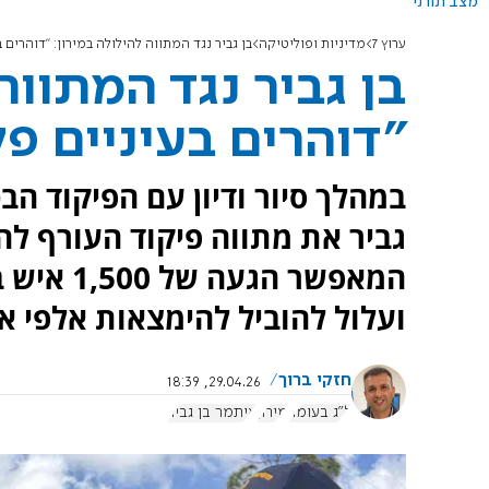
מצב תורני
ערוץ 7
מדיניות ופוליטיקה
בן גביר נגד המתווה להילולה במירון: "דוהרים 
בן גביר נגד המתווה
"דוהרים בעיניים פ
במהלך סיור ודיון עם הפיקוד ה
גביר את מתווה פיקוד העורף להי
המאפשר ה
ועלול להוביל להימצאות אלפי אנ
חזקי ברוך
29.04.26, 18:39
ל"ג בעומר
מירון
איתמר בן גביר