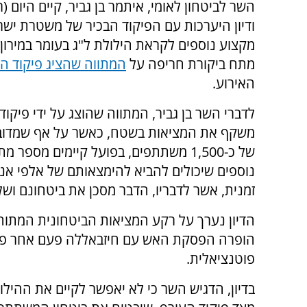
השר לביטחון לאומי, איתמר בן גביר, קיים היום (רב
ודיון היערכות עם הפיקוד הבכיר של משטרת ישרא
מקצוע נוספים לקראת הילולת ל"ג בעומר במירון,
מתח ביקורת חריפה על
המתווה שהציג פיקוד ה
האירוע.
לדברי השר בן גביר, המתווה שהוצג על ידי פיקוד
משקף את המציאות בשטח, כאשר על אף שמדוב
של כ-1,500 משתתפים, בפועל קיימים מספר 
נוספים שיכולים להביא להימצאותם של אלפי אנש
זמנית, אשר לדבריו, הדבר מסכן את ביטחונם ו
הדיון נערך על רקע המציאות הביטחונית המתוחה
הופרה הפסקת האש עם חיזבאללה פעם אחר פעם
פוטנציאלית.
בדיון, הדגיש השר כי לא יאפשר לקיים את ההילו