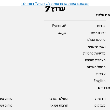
מצאתם טעות או פרסומת לא ראויה? דווחו לנו
פנו אלינו
אודות
Pусский
יצירת קשר
عربية
פרסמו אצלנו
תנאי שימוש
מדיניות פרטיות
הצהרת נגישות
המייל האדום
עברית
English
מדורים
חדשות
העולם הערבי
פורום צע
מבזקים
תרבות ופנאי
פורום נשו