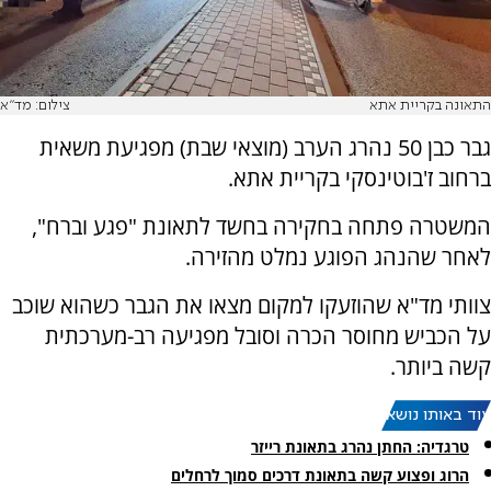
התאונה בקריית אתא
צילום: מד"א
גבר כבן 50 נהרג הערב (מוצאי שבת) מפגיעת משאית
ברחוב ז'בוטינסקי בקריית אתא.
המשטרה פתחה בחקירה בחשד לתאונת "פגע וברח",
לאחר שהנהג הפוגע נמלט מהזירה.
צוותי מד"א שהוזעקו למקום מצאו את הגבר כשהוא שוכב
על הכביש מחוסר הכרה וסובל מפגיעה רב-מערכתית
קשה ביותר.
עוד באותו נושא:
טרגדיה: החתן נהרג בתאונת רייזר
הרוג ופצוע קשה בתאונת דרכים סמוך לרחלים