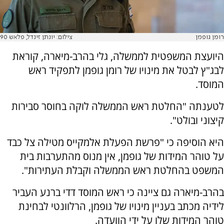
רומן גופמן
צילום: יונתן זינדל, פלאש 90
היועצת המשפטית לממשלה, גלי בהרב-מיארה, קוראת
לבג"ץ לבטל את מינויו של רומן גופמן לתפקיד ראש
המוסד.
לטענתה "החלטת ראש הממשלה לוקה בחוסר סבירות
קיצוני ובולט".
היא הוסיפה כי "פרשת הפעלת אלמקייס מטילה צל כבד
על טוהר המידות של גופמן, אין מנוס מהתערבות בית
המשפט בהחלטת ראש הממשלה וקבלת העתירות".
בהרב-מיארה גם ציינה כי ראש המוסד דדי ברנע העביר
לידיה מכתב בעניין מינויו של גופמן, הרלוונטי לבחינת
טוהר המידות שלו על ידי הוועדה.