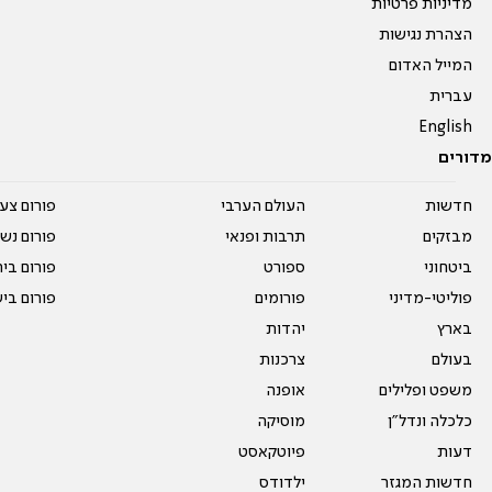
מדיניות פרטיות
הצהרת נגישות
המייל האדום
עברית
English
מדורים
חדשות
העולם הערבי
פורום צע
מבזקים
תרבות ופנאי
פורום נשו
ביטחוני
ספורט
פורום בי
פוליטי-מדיני
פורומים
פורום בי
בארץ
יהדות
בעולם
צרכנות
משפט ופלילים
אופנה
כלכלה ונדל"ן
מוסיקה
דעות
פיוטקאסט
חדשות המגזר
ילדודס