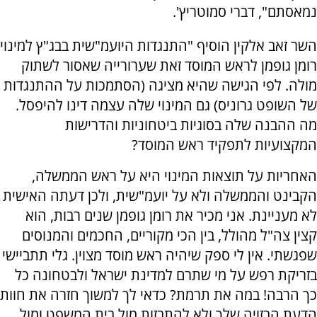
נמאסתם", דברי סמוטריץ'.
השר זאב אלקין הוסיף "התנגדות היועמ"שית בבג"ץ למינוי
רומן גופמן לראש המוסד זאת שערורייה שאסור לשתוק
מולה. לפי הגישה שהיא מציגה (הסתמכות על ההתנגדות
של השופט גרוניס) גם המינוי שלה עצמה דינו להיפסל.
מה ההבנה שלה בסוגיות ביטחוניות והדרישות
המקצועיות לתפקיד ראש המוסד?
האחריות על תוצאות המינוי היא על ראש הממשלה,
הקבינט והממשלה ולא על יועמ"שית, ולכן דעתה האישית
לא מעניינת. אני מכיר את רומן גופמן שנים רבות, הוא
קצין צה"ל מהולל, בין הכי מקוריים, החכמים והמנוסים
שפגשתי. אין לי ספק שיהיה ראש מוסד מצוין. גלי תתביישי
בזריקת רפש על מי שתרם למדינת ישראל ולבטחונה כל
כך הרבה! במה את תרמת? כדאי לך למשוך חזרה את חוות
הדעת הבזויה שלך ולא להתבזות מול בית המשפט ומול