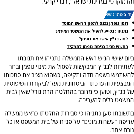
והדמוקרטי במדינת ישראל", דברי קרעי.
עוד באותו נושא:
רומן גופמן נכנס לתפקיד ראש המוסד
נתניהו: נסייע להפיל את המשטר האיראני
למה בג"ץ אישר את גופמן?
החשש סביב כניסת גופמן לתפקיד
ביום שישי הגיש ראש הממשלה נתניהו את תגובתו
לעתירות לבג"ץ המבקשות לפסול את מינוי גופמן ובחר
להשתמש בשפה חדה ותקיפה, כשהוא מציב את סמכותו
המבצעית והערכתו הביטחונית מעל לביקורת השיפוטית
של בג"ץ, וטוען כי מדובר בהחלטה הרת גורל שאין לבית
המשפט כלים להעריכה.
בתשובתו טען נתניהו כי סבירות החלטתו כראש ממשלה
עדיפה "עשרות מונים" על פני זו של בית המשפט או כל
גורם אחר.