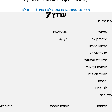
הצטרפו לקבוצת הוואטצאפ של ערוץ 7
מצאתם טעות או פרסומת לא ראויה? דווחו לנו
פנו אלינו
אודות
Pусский
יצירת קשר
عربية
פרסמו אצלנו
תנאי שימוש
מדיניות פרטיות
הצהרת נגישות
המייל האדום
עברית
English
מדורים
חדשות
העולם הערבי
פורום צע