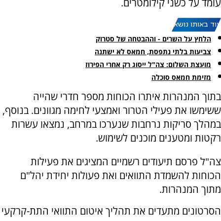
עומד על כשני קילומטרים.
עוד באותו נושא:
הלחץ על השרים - וההבטחה של סטרוק
צביעות בלתי נתפסת, חמאס לא ישתנה
מועצת השלום: צה"ל ייסוג רק אחרי הפירוז
מזימת חמאס סוכלה
בתוך המנהרות איתרו הכוחות מספר חדרי שהייה
ששימשו את פעילי הטרור ואמצעי לחימה מגוונים. בנוסף,
במהלך סריקות נרחבות שנערכו במרחב, נמצאו עשרות
רקטות ומטענים מוכנים לשימוש.
צה"ל פרסם תיעודים רשמיים המציגים את פעילות
הכוחות להשמדת התוואים ואת פעולות יחידת יהל"ם
מתוך המנהרות.
הסרטונים מתעדים את תהליך איטום התוואי התת-קרקעי