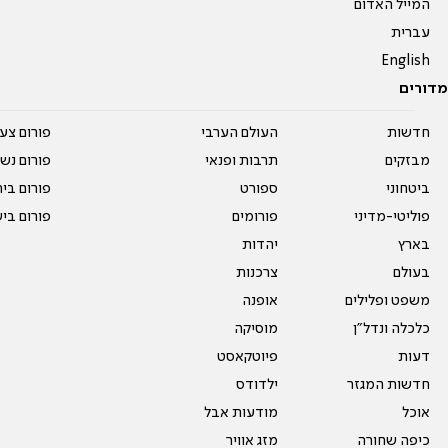
המייל האדום
עברית
English
מדורים
חדשות
העולם הערבי
פורום צע
מבזקים
תרבות ופנאי
פורום נשו
ביטחוני
ספורט
פורום בי
פוליטי-מדיני
פורומים
פורום בי
בארץ
יהדות
בעולם
צרכנות
משפט ופלילים
אופנה
כלכלה ונדל"ן
מוסיקה
דעות
פיוטקאסט
חדשות המגזר
ילדודס
אוכל
מודעות אבל
כיפה שחורה
מזג אוויר