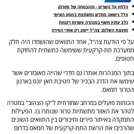
הלחץ על השרים - וההבטחה של סטרוק
הלל נישאה מחדש ומשתפת במסע האישי
כלב עוקץ חשף במנהרה עשרות רקטות
מועצת השלום: צה"ל ייסוג רק אחרי הפירוז
על פי הודעת צה"ל, אחד התוואים שהושמדו היה חלק
ממערכת תת-קרקעית ששימשה כתשתית להחזקת
חטופים.
בתוך המנהרות אותרו גם חדרי שהייה מאובזרים אשר
שימשו את הדרג הבכיר של חטיבת חאן יונס בארגון
הטרור חמאס.
הכוחות פועלים במרחב שמזרחית ל"קו הצהוב" במטרה
לטהר את האזור מתשתיות טרור שנותרו בו. הפעילות
התמקדה באיתור פירים וחיבורים בין התוואים השונים
שהרכיבו את הרשת התת-קרקעית של חמאס בדרום