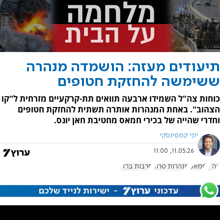
תיעודים מעזה: הושמדה מנהרה
ששימשה להחזקת חטופים
כוחות צה"ל השמידו ארבעה תוואים תת-קרקעיים מזרחית ל"קו
הצהוב". באחת המנהרות אותרה תשתית להחזקת חטופים
וחדרי שהייה של בכירי חמאס מחטיבת חאן יונס.
יוני קמפינסקי
11.05.26, 11:00
צה"ל
חמאס
מנהרות טרור
חרבות ברזל