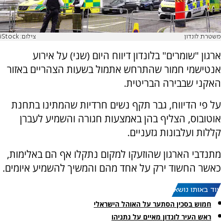
משטרת לונדון
צילום: iStock
ארגון "שומרים" בלונדון דיווח היום (שני) על אירוע
אנטישמי חמור שהתרחש אתמול בשעות הצהריים באזור
האקני שבבירה הבריטית.
על פי הדיווח, גבר תקף נשים חרדיות שהמתינו בתחנת
אוטובוס, הצליף בהן באמצעות חגורה והשמיע לעברן
קללות ועלבונות גזעניים.
מתנדבי הארגון שהוזעקו למקום נתקלו אף הם באלימות,
כאשר החשוד ירק על אחד מהם והמשיך להשמיע איומים.
עוד באותו נושא:
חמוש בסכין הסתער על האוהל הישראלי
ראש העיר לונדון מאיים על נתניהו