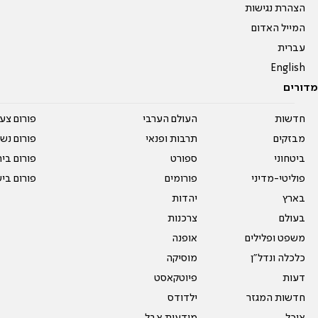
הצהרת נגישות
המייל האדום
עברית
English
מדורים
חדשות
העולם הערבי
פורום צע
מבזקים
תרבות ופנאי
פורום נשו
ביטחוני
ספורט
פורום בי
פוליטי-מדיני
פורומים
פורום בי
בארץ
יהדות
בעולם
צרכנות
משפט ופלילים
אופנה
כלכלה ונדל"ן
מוסיקה
דעות
פיוטקאסט
חדשות המגזר
ילדודס
אוכל
מודעות אבל