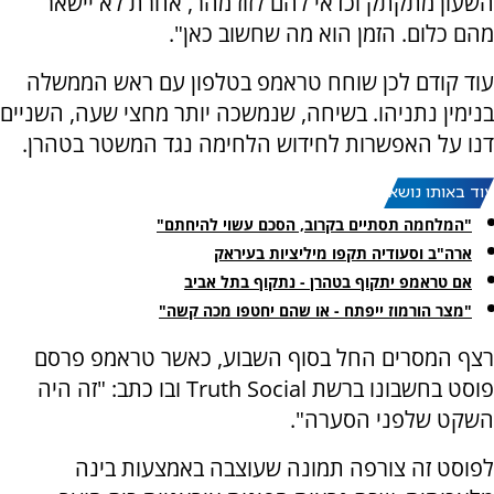
השעון מתקתק וכדאי להם לזוז מהר, אחרת לא יישאר
מהם כלום. הזמן הוא מה שחשוב כאן".
עוד קודם לכן שוחח טראמפ בטלפון עם ראש הממשלה
בנימין נתניהו. בשיחה, שנמשכה יותר מחצי שעה, השניים
דנו על האפשרות לחידוש הלחימה נגד המשטר בטהרן.
עוד באותו נושא:
"המלחמה תסתיים בקרוב, הסכם עשוי להיחתם"
ארה"ב וסעודיה תקפו מיליציות בעיראק
אם טראמפ יתקוף בטהרן - נתקוף בתל אביב
"מצר הורמוז ייפתח - או שהם יחטפו מכה קשה"
רצף המסרים החל בסוף השבוע, כאשר טראמפ פרסם
פוסט בחשבונו ברשת Truth Social ובו כתב: "זה היה
השקט שלפני הסערה".
לפוסט זה צורפה תמונה שעוצבה באמצעות בינה