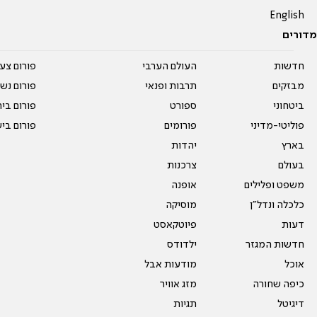
English
מדורים
חדשות
העולם הערבי
פורום צע
מבזקים
תרבות ופנאי
פורום נשו
ביטחוני
ספורט
פורום בי
פוליטי-מדיני
פורומים
פורום בי
בארץ
יהדות
בעולם
צרכנות
משפט ופלילים
אופנה
כלכלה ונדל"ן
מוסיקה
דעות
פיוטקאסט
חדשות המגזר
ילדודס
אוכל
מודעות אבל
כיפה שחורה
מזג אוויר
דיגיטל
תגיות