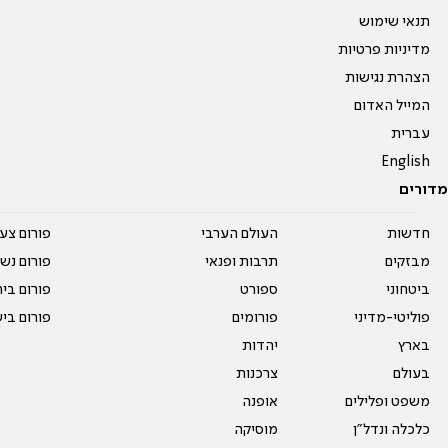
תנאי שימוש
מדיניות פרטיות
הצהרת נגישות
המייל האדום
עברית
English
מדורים
חדשות
העולם הערבי
פורום צע
מבזקים
תרבות ופנאי
פורום נשו
ביטחוני
ספורט
פורום בי
פוליטי-מדיני
פורומים
פורום בי
בארץ
יהדות
בעולם
צרכנות
משפט ופלילים
אופנה
כלכלה ונדל"ן
מוסיקה