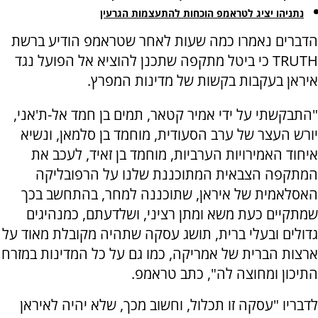
נתניהו יציג לטראמפ הוכחות להתעצמות הגרעין
הדברים נאמרו כמה שעות לאחר שטראמפ הודיע ברשת
TRUTH כי ביטל מתקפה שתכנן להוציא אל הפועל נגד
איראן בעקבות בקשות של מדינות המפרץ.
"התבקשתי על ידי אמיר קטאר, תמים בן חמד אל-ת'אני,
יורש העצר של ערב הסעודית, מוחמד בן סלמאן, ונשיא
איחוד האמירויות הערביות, מוחמד בן זאיד, לעכב את
המתקפה הצבאית המתוכננת שלנו על הרפובליקה
האסלאמית של איראן, שתוכננה למחר, בהתחשב בכך
שמתקיים כעת משא ומתן רציני, ושלדעתם, כמנהיגים
גדולים ובעלי ברית, תושג עסקה שתהיה מקובלת מאוד על
ארצות הברית של אמריקה, כמו גם על כל המדינות במזרח
התיכון ומחוצה לה", כתב טראמפ.
לדבריו "עסקה זו תכלול, וחשוב מכך, שלא יהיה לאיראן