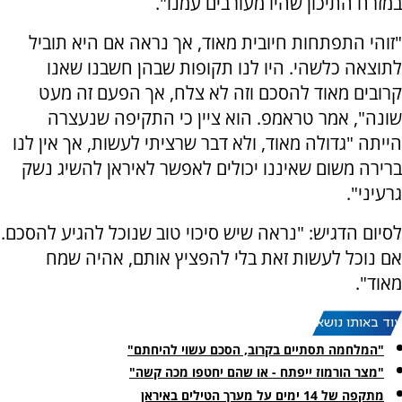
במזרח התיכון שהיו מעורבים עמנו".
"זוהי התפתחות חיובית מאוד, אך נראה אם היא תוביל
לתוצאה כלשהי. היו לנו תקופות שבהן חשבנו שאנו
קרובים מאוד להסכם וזה לא צלח, אך הפעם זה מעט
שונה", אמר טראמפ. הוא ציין כי התקיפה שנעצרה
הייתה "גדולה מאוד, ולא דבר שרציתי לעשות, אך אין לנו
ברירה משום שאיננו יכולים לאפשר לאיראן להשיג נשק
גרעיני".
לסיום הדגיש: "נראה שיש סיכוי טוב שנוכל להגיע להסכם.
אם נוכל לעשות זאת בלי להפציץ אותם, אהיה שמח
מאוד".
עוד באותו נושא:
"המלחמה תסתיים בקרוב, הסכם עשוי להיחתם"
"מצר הורמוז ייפתח - או שהם יחטפו מכה קשה"
מתקפה של 14 ימים על מערך הטילים באיראן