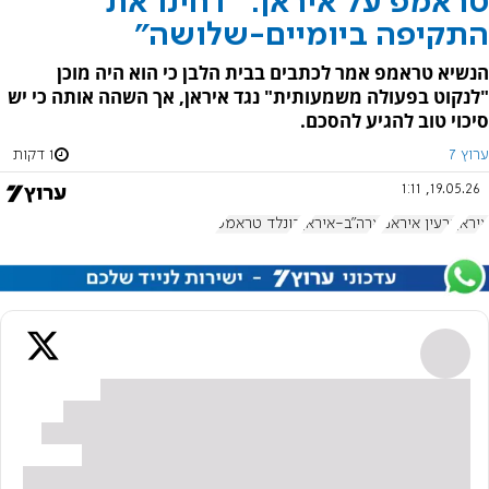
טראמפ על איראן: "דחינו את
התקיפה ביומיים-שלושה"
הנשיא טראמפ אמר לכתבים בבית הלבן כי הוא היה מוכן
"לנקוט בפעולה משמעותית" נגד איראן, אך השהה אותה כי יש
סיכוי טוב להגיע להסכם.
ערוץ 7
1 דקות
19.05.26, 1:11
איראן
גרעין איראני
ארה"ב-איראן
דונלד טראמפ