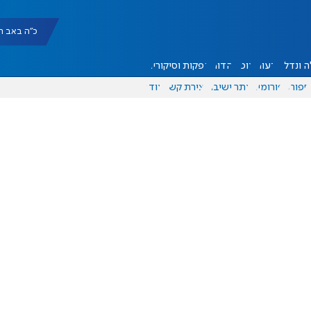
כ"ה באב תשפ"ו |
 ונדל"ן
דעות
אוכל
יהדות
הפקות וסיקורים
ספורט
פורומים
אתר ישיבה
יצירת קשר
עוד