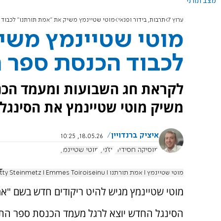
מצב תורני
ערוץ 7
תרבות, בידור ופנאי
מוטי שטיינמץ משיק את "אמת תורתנו" לכבוד ה
מוטי שטיינמץ משי
לכבוד הכנסת ספר ה
לקראת חג השבועות ומעמד הכנס
משיק מוטי שטיינמץ את הסינגל
איציק ברנדויין
18.05.26, 10:25
מוסיקה חסידית
ויז'ניץ
מוטי שטיינמץ
מוטי שטיינמץ I אמת תורתנו Motty Steinmetz I Emmes Toiroiseinu I
מוטי שטיינמץ מגיש להיט ריקודים חדש בשם "א
הסינגל החדש יוצא לרגל מעמד הכנסת ספר התו