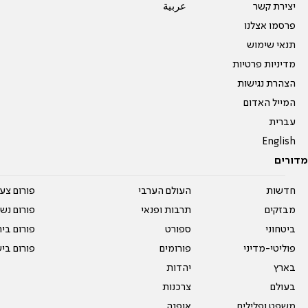
יצירת קשר
عربية
פרסמו אצלנו
תנאי שימוש
מדיניות פרטיות
הצהרת נגישות
המייל האדום
עברית
English
מדורים
חדשות
העולם הערבי
פורום צע
מבזקים
תרבות ופנאי
פורום נשו
ביטחוני
ספורט
פורום בי
פוליטי-מדיני
פורומים
פורום בי
בארץ
יהדות
בעולם
צרכנות
משפט ופלילים
אופנה