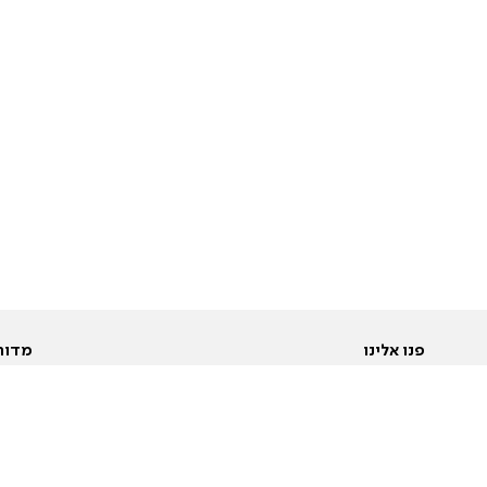
פנו אלינו
מדור
אודות
Pусский
חד
יצירת קשר
عربية
מב
פרסמו אצלנו
בי