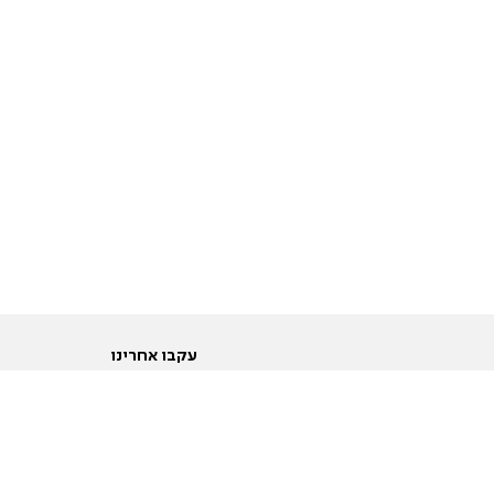
עקבו אחרינו
ות
טוויטר
ם הריון ולידה
פייסבוק
ום לקראת נישואין וזוגיות
אינסטגרם