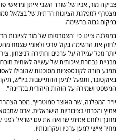
צביקה מור, אביו של שורד השבי איתן ומראשי פור
מצטרף למפלגת הציונות הדתית של בצלאל סמוטר
במקום גבוה ברשימה.
במפלגה ציינו כי "הצטרפותו של מור לציונות הד
לחזק את הרשימה בקול ערכי ולאומי שצמח מהש
יותר מכל עמידה על ערכים וחתירה לניצחון. ציר
מבניית נבחרת איכותית של עשייה לאומית מוכח
תמנע חזרה לקונספציות מסוכנות שהובילו לאסו
באוקטובר, ותפעל למען ההתיישבות ביו"ש, תיקו
המשפט ושמירה על הזהות היהודית במדינה".
יו"ר המפלגה, שר האוצר סמוטריץ', מסר הצהרה 
אמיץ והכרחי בציבוריות הישראלית. אדם שמבטא 
מחנך ולוחם אמיתי שרואה את עם ישראל לפני ע
מחיר אישי למען ערכיו ועקרונותיו.