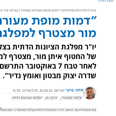
מצב תורני
ערוץ 7
מדיניות ופוליטיקה
"דמות מופת מעוררת השראה" | צביקה מור מ
"דמות מופת מעורר
מור מצטרף למפלגת
יו"ר מפלגת הציונות הדתית בצלא
של החטוף איתן מור, מצטרף למפ
לאחר טבח 7 באוקטובר 
שדרה יצוק מבטון ואומץ נדיר".
חזקי ברוך
פורסם:
26.05.26, 12:10
עודכן:
14:30
בצלאל סמוטריץ'
צביקה מור
מפלגת הציונות הדתית
צפו בהצהרת שר האוצר ויו"ר הציונות הדתית בצלאל סמוטריץ׳ עם הצטרפ