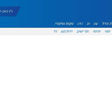
כ"ג באב תשפ"ו |
 ונדל"ן
דעות
אוכל
יהדות
הפקות וסיקורים
ספורט
פורומים
אתר ישיבה
יצירת קשר
עוד