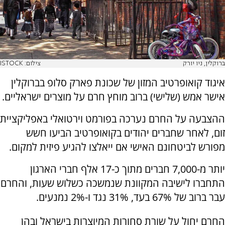
ברוקלין, ניו יורק
צילום: ISTOCK
איגוד קואופרטיב המזון של שכונת פארק סלופ בברוקלין
אישר אמש (שלישי) ברוב מוחץ חרם על מוצרים ישראליים.
ההצבעה על החרם נערכה בפורמט וירטואלי באפליקציית
זום, לאחר שחברים יהודים בקואופרטיב הביעו חשש
מפורש לביטחונם האישי אם ייאלצו להגיע פיזית למקום.
יותר מ-7,000 חברים מתוך כ-17 אלף חברי הארגון
התחברו לישיבה המקוונת שנמשכה כשלוש שעות, והחרם
עבר ברוב של 67% בעד, 31% נגד ו-2% נמנעים.
החרם יחול על שורת סחורות המיוצרות בישראל ובהן