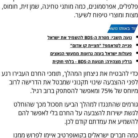
פלפלים, אפרסמונים, כמה מותגי טחינה, שמן זית, חומוס,
מצות ומוצרי טיפוח לשיער.
עוד באותו נושא:
נועה תשבי: מטרת ה-BDS להשמיד את ישראל
פנייה לטראמפ? "חציית קו אדום"
פעולות ישראל בעזה גרועות ממעשי הנאצים
ברלין מצהירה: תנועת ה-BDS - בלתי חוקית
כדי להבטיח את ניצחון המהלך, תומכי החרם העבירו רגע
לפני ההצבעה שינוי תקנוני שמבטל את הדרישה לרוב
מיוחס של 75% ומאפשר להסתפק ברוב רגיל.
גורמים שהתנגדו למהלך הביעו תסכול מכך שהוחלט
לגשת ישירות להצבעה על החרם בלי לאפשר להם
להשמיע את עמדתם קודם לכן.
כמה חברים ישראלים בקואופרטיב איימו לפרוש ממנו