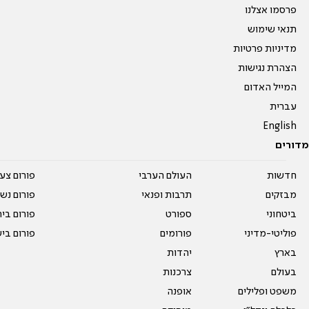
פרסמו אצלנו
תנאי שימוש
מדיניות פרטיות
הצהרת נגישות
המייל האדום
עברית
English
מדורים
חדשות
העולם הערבי
פורום צע
מבזקים
תרבות ופנאי
פורום נשו
ביטחוני
ספורט
פורום בי
פוליטי-מדיני
פורומים
פורום בי
בארץ
יהדות
בעולם
צרכנות
משפט ופלילים
אופנה