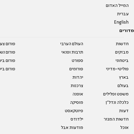
המייל האדום
עברית
English
מדורים
חדשות
העולם הערבי
פורום צע
מבזקים
תרבות ופנאי
פורום נשו
ביטחוני
ספורט
פורום בי
פוליטי-מדיני
פורומים
פורום בי
בארץ
יהדות
בעולם
צרכנות
משפט ופלילים
אופנה
כלכלה ונדל"ן
מוסיקה
דעות
פיוטקאסט
חדשות המגזר
ילדודס
אוכל
מודעות אבל