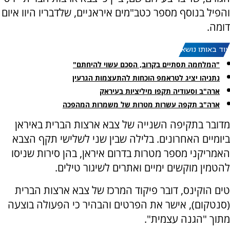
והפיל בנוסף מספר כטב"מים איראניים, שלדבריו היוו איום
דומה.
עוד באותו נושא:
"המלחמה תסתיים בקרוב, הסכם עשוי להיחתם"
נתניהו יציג לטראמפ הוכחות להתעצמות הגרעין
ארה"ב וסעודיה תקפו מיליציות בעיראק
ארה"ב תקפה עשרות מטרות של משמרות המהפכה
מדובר בתקיפה השנייה של צבא ארצות הברית באיראן
ביומיים האחרונים. בלילה שבין שני לשלישי תקף הצבא
האמריקני מספר מטרות בדרום איראן, בהן סירות שניסו
להטמין מוקשים ימיים ואתרים לשיגור טילים.
טים הוקינס, דובר פיקוד המרכז של צבא ארצות הברית
(סנטקום), אישר את הפרטים והבהיר כי הפעולה בוצעה
מתוך "הגנה עצמית".