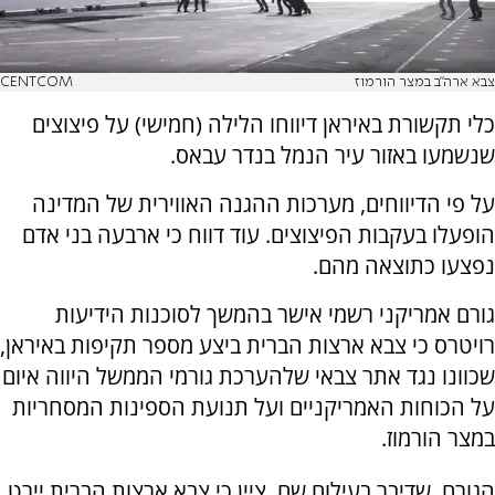
צבא ארה"ב במצר הורמוז
CENTCOM
כלי תקשורת באיראן דיווחו הלילה (חמישי) על פיצוצים
שנשמעו באזור עיר הנמל בנדר עבאס.
על פי הדיווחים, מערכות ההגנה האווירית של המדינה
הופעלו בעקבות הפיצוצים. עוד דווח כי ארבעה בני אדם
נפצעו כתוצאה מהם.
גורם אמריקני רשמי אישר בהמשך לסוכנות הידיעות
רויטרס כי צבא ארצות הברית ביצע מספר תקיפות באיראן,
שכוונו נגד אתר צבאי שלהערכת גורמי הממשל היווה איום
על הכוחות האמריקניים ועל תנועת הספינות המסחריות
במצר הורמוז.
הגורם, שדיבר בעילום שם, ציין כי צבא ארצות הברית יירט