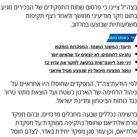
בצה"ל ציינו כי פרסום שמות התפקידים של הבכירים מגיע
בתום חקר מודיעיני ממושך ולאחר רצף תקיפות
משמעותיות שבוצעו במרחב.
עוד באותו נושא:
תיעוד: המשגר הושמד, המפקדות הותקפו
נתניהו ללוחמים: לא יוצאים עד שהאיום יוסר
זיני פנה ליועמ"שית בבקשה לחקור את ערוץ 12
נפטר מפצעיו מיכאל כץ שנפצע מטיל איראני
לפי הודעת צה"ל, המפקדים שחוסלו היו אחראיים על
ניהול הלחימה של הארגון בשטח ועל הוצאת מתווי טרור
נגד כוחות הביטחון ומדינת ישראל.
ברשימה נכללים שבעה מחבלים מרכזיים, ובהם מפקד
גזרת אלח'יאם שחוסל בתקיפה ממוקדת על מפקדת
אלח'יאם, וכן עוזר סגן מפקד יחידת באדר. לצדם חוסל