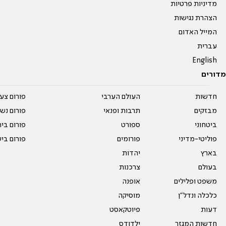
מדיניות פרטיות
הצהרת נגישות
המייל האדום
עברית
English
מדורים
חדשות
העולם הערבי
פורום צע
מבזקים
תרבות ופנאי
פורום נשו
ביטחוני
ספורט
פורום בי
פוליטי-מדיני
פורומים
פורום בי
בארץ
יהדות
בעולם
צרכנות
משפט ופלילים
אופנה
כלכלה ונדל"ן
מוסיקה
דעות
פיוטקאסט
חדשות המגזר
ילדודס